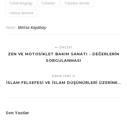
Toltek Bilgeliği
Toltekler
Toltekler Kimdir
Ustaca Sevmek
Yazar:
Melisa Kayabaşı
ÖNCEKI
ZEN VE MOTOSIKLET BAKIM SANATI - DEĞERLERIN
SORGULANMASI
DAHA YENI
İSLAM FELSEFESI VE İSLAM DÜŞÜNÜRLERI ÜZERINE...
Son Yazılar