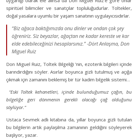
uygarlığı olarak ele alınsa da Don Miguel Ruiz’e göre onlar
spiritüel bilimciler ve sanatçılar topluluğudurlar. Toltekler,
doğal yasalara uyumlu bir yaşam sanatının uygulayıcısıdırlar.
“Biz ağaca baktığımızda onu dinler ve ondan çok şey
öğreniriz. Siz beyazlar, ağaçtan ne kadar kereste ve kar
elde edebileceğinizi hesaplarsınız.” -Dört Anlaşma, Don
Miguel Ruiz
Don Miguel Ruiz, Toltek Bilgeliği ’nin, ezoterik bilgileri içinde
barındırdığını söyler. Asırlar boyunca gizli tutulmuş ve açığa
çıkmak için zamanını beklemiş bir tür kadim bilgelik sistemi…
“Eski Toltek kehanetleri, içinde bulunduğumuz çağın, bu
bilgeliğe geri dönmenin gerekli olacağı çağ olduğunu
söylüyor.”
Ustaca Sevmek adlı kitabına da, yıllar boyunca gizli tutulan
bu bilgilerin artık paylaşılma zamanının geldiğini söyleyerek
başlıyor, yazar.