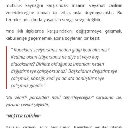
mutluluk kaynağını karşısındaki insanın veyahut canlının
verebileceğine inanan bir zihin, asla doymayacaktır. Bu
terimler adı altında yaşanılan sevgi, sevgi değildir.
Yine ikili ilişkilerde karşısındakini değiştirmeye çalışmak,
kabullenişe geçememek adına söylenen bir kesit;
“ Köpekleri seviyorsanız neden gidip kedi alasınız?
Kediniz olsun istiyorsanız ne diye at veya kuş
alacaksınız? Birlikte olduğunuz insanları neden
değiştirmeye çalışıyorsunuz? Başkalarını değiştirmeye
çalışmak, köpeği; kedi ya da ata dönüştürmeye
çalışmak gibidir.”
“Bu zehirli parazitleri nasıl temizleyeceğiz?” sorusuna ise,
yazarın cevabı şöyledir;
“NEŞTER EDİNİN!”
Yaraları kazıyıp, açıp, temizleyin. Bağışlayın ve ilaç olarak