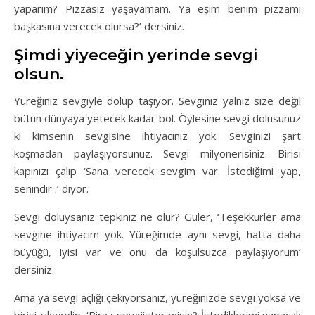
yaparım? Pizzasız yaşayamam. Ya eşim benim pizzamı
başkasına verecek olursa?’ dersiniz.
Şimdi yiyeceğin yerinde sevgi
olsun.
Yüreğiniz sevgiyle dolup taşıyor. Sevginiz yalnız size değil
bütün dünyaya yetecek kadar bol. Öylesine sevgi dolusunuz
ki kimsenin sevgisine ihtiyacınız yok. Sevginizi şart
koşmadan paylaşıyorsunuz. Sevgi milyonerisiniz. Birisi
kapınızı çalıp ‘Sana verecek sevgim var. İstediğimi yap,
senindir .’ diyor.
Sevgi doluysanız tepkiniz ne olur? Güler, ‘Teşekkürler ama
sevgine ihtiyacım yok. Yüreğimde aynı sevgi, hatta daha
büyüğü, iyisi var ve onu da koşulsuzca paylaşıyorum’
dersiniz.
Ama ya sevgi açlığı çekiyorsanız, yüreğinizde sevgi yoksa ve
birisi çıkagelip, ‘Biraz sevgiister misin? İstediklerimi yapacak