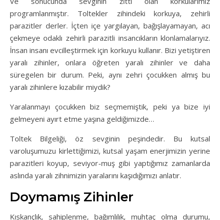
Ve sonucunda sevginin zıttı olan korkularımız
programlanmıştır. Toltekler zihindeki korkuya, zehirli
parazitler derler. İçten içe yargılayan, bağışlayamayan, acı
çekmeye odaklı zehirli parazitli insancıkların klonlamalarıyız.
İnsan insanı evcilleştirmek için korkuyu kullanır. Bizi yetiştiren
yaralı zihinler, onlara öğreten yaralı zihinler ve daha
süregelen bir durum. Peki, aynı zehri çocukken almış bu
yaralı zihinlere kızabilir miydik?
Yaralanmayı çocukken biz seçmemiştik, peki ya bize iyi
gelmeyeni ayırt etme yaşına geldiğimizde…
Toltek Bilgeliği, öz sevginin peşindedir. Bu kutsal
varoluşumuzu kirlettiğimizi, kutsal yaşam enerjimizin yerine
parazitleri koyup, seviyor-muş gibi yaptığımız zamanlarda
aslında yaralı zihnimizin yaralarını kaşıdığımızı anlatır.
Doymamış Zihinler
Kıskançlık, sahiplenme, bağımlılık, muhtaç olma durumu,