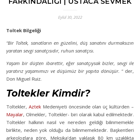
FARKINDALIĞI | USTACA SEVMEK
Eylül 30, 2022
Toltek Bilgeliği
“Bir Toltek, sanatların en güzelini, düş sanatını durmaksızın
yaratan sevgi sanatçısıdır, ruhun sanatçısı.
Yaşam bir düşten ibarettir, eğer sanatçıysak bizler, sevgi ile
yaratırız yaşamımızı ve düşümüz bir yapıta dönüşür.
“ der,
Don Miguel Ruiz.
Toltekler Kimdir?
Toltekler,
Aztek
Medeniyeti öncesinde olan üç kültürden –
Mayalar
, Olmekler, Toltekler- biri olarak kabul edilmektedir.
Toltekler halkının nasıl ve nereden geldiği bilinmemekle
birlikte, neden yok olduğu da bilinmemektedir. Başkentleri
arkeologlara göre, Meksika’dan yaklaşık 80 km uzaklıkta