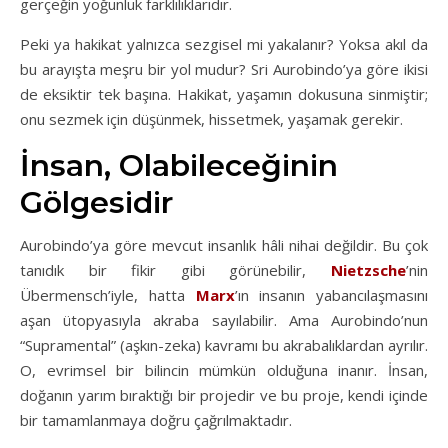
gerçeğin yoğunluk farklılıklarıdır.
Peki ya hakikat yalnızca sezgisel mi yakalanır? Yoksa akıl da
bu arayışta meşru bir yol mudur? Sri Aurobindo’ya göre ikisi
de eksiktir tek başına. Hakikat, yaşamın dokusuna sinmiştir;
onu sezmek için düşünmek, hissetmek, yaşamak gerekir.
İnsan, Olabileceğinin
Gölgesidir
Aurobindo’ya göre mevcut insanlık hâli nihai değildir. Bu çok
tanıdık bir fikir gibi görünebilir,
Nietzsche
’nin
Übermensch’iyle, hatta
Marx
’ın insanın yabancılaşmasını
aşan ütopyasıyla akraba sayılabilir. Ama Aurobindo’nun
“Supramental” (aşkın-zeka) kavramı bu akrabalıklardan ayrılır.
O, evrimsel bir bilincin mümkün olduğuna inanır. İnsan,
doğanın yarım bıraktığı bir projedir ve bu proje, kendi içinde
bir tamamlanmaya doğru çağrılmaktadır.