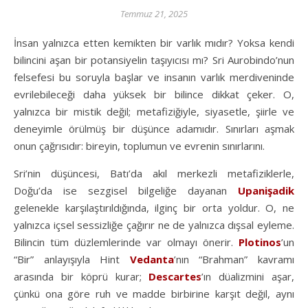
Temmuz 21, 2025
İnsan yalnızca etten kemikten bir varlık mıdır? Yoksa kendi
bilincini aşan bir potansiyelin taşıyıcısı mı? Sri Aurobindo’nun
felsefesi bu soruyla başlar ve insanın varlık merdiveninde
evrilebileceği daha yüksek bir bilince dikkat çeker. O,
yalnızca bir mistik değil; metafiziğiyle, siyasetle, şiirle ve
deneyimle örülmüş bir düşünce adamıdır. Sınırları aşmak
onun çağrısıdır: bireyin, toplumun ve evrenin sınırlarını.
Sri’nin düşüncesi, Batı’da akıl merkezli metafiziklerle,
Doğu’da ise sezgisel bilgeliğe dayanan
Upanişadik
gelenekle karşılaştırıldığında, ilginç bir orta yoldur. O, ne
yalnızca içsel sessizliğe çağırır ne de yalnızca dışsal eyleme.
Bilincin tüm düzlemlerinde var olmayı önerir.
Plotinos
’un
“Bir” anlayışıyla Hint
Vedanta
’nın “Brahman” kavramı
arasında bir köprü kurar;
Descartes
’ın düalizmini aşar,
çünkü ona göre ruh ve madde birbirine karşıt değil, aynı