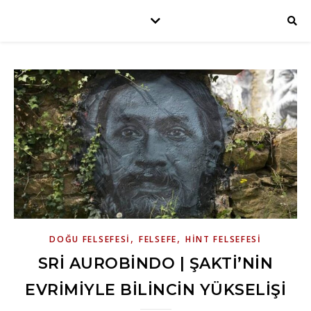
,
,
DOĞU FELSEFESI
FELSEFE
HINT FELSEFESI
SRI AUROBINDO | ŞAKTI’NIN
EVRIMIYLE BILINCIN YÜKSELIŞI