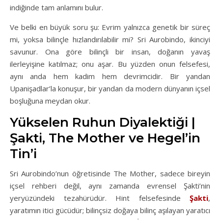
indiğinde tam anlamını bulur.
Ve belki en büyük soru şu: Evrim yalnızca genetik bir süreç
mi, yoksa bilinçle hızlandırılabilir mi? Sri Aurobindo, ikinciyi
savunur. Ona göre bilinçli bir insan, doğanın yavaş
ilerleyişine katılmaz; onu aşar. Bu yüzden onun felsefesi,
aynı anda hem kadim hem devrimcidir. Bir yandan
Upanişadlar’la konuşur, bir yandan da modern dünyanın içsel
boşluğuna meydan okur.
Yükselen Ruhun Diyalektiği |
Şakti, The Mother ve Hegel’in
Tin’i
Sri Aurobindo’nun öğretisinde The Mother, sadece bireyin
içsel rehberi değil, aynı zamanda evrensel Şakti’nin
yeryüzündeki tezahürüdür. Hint felsefesinde
Şakti
,
yaratımın itici gücüdür; bilinçsiz doğaya bilinç aşılayan yaratıcı