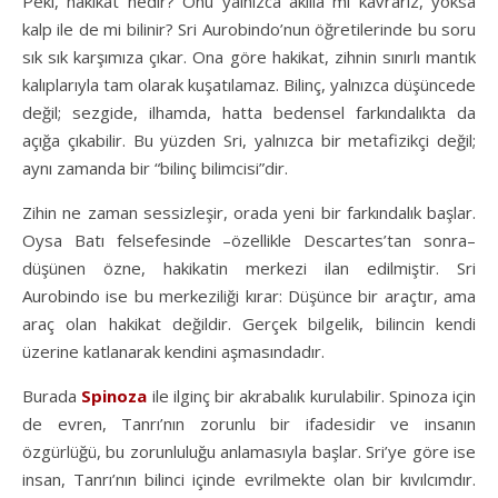
Peki, hakikat nedir? Onu yalnızca akılla mı kavrarız, yoksa
kalp ile de mi bilinir? Sri Aurobindo’nun öğretilerinde bu soru
sık sık karşımıza çıkar. Ona göre hakikat, zihnin sınırlı mantık
kalıplarıyla tam olarak kuşatılamaz. Bilinç, yalnızca düşüncede
değil; sezgide, ilhamda, hatta bedensel farkındalıkta da
açığa çıkabilir. Bu yüzden Sri, yalnızca bir metafizikçi değil;
aynı zamanda bir “bilinç bilimcisi”dir.
Zihin ne zaman sessizleşir, orada yeni bir farkındalık başlar.
Oysa Batı felsefesinde –özellikle Descartes’tan sonra–
düşünen özne, hakikatin merkezi ilan edilmiştir. Sri
Aurobindo ise bu merkeziliği kırar: Düşünce bir araçtır, ama
araç olan hakikat değildir. Gerçek bilgelik, bilincin kendi
üzerine katlanarak kendini aşmasındadır.
Burada
Spinoza
ile ilginç bir akrabalık kurulabilir. Spinoza için
de evren, Tanrı’nın zorunlu bir ifadesidir ve insanın
özgürlüğü, bu zorunluluğu anlamasıyla başlar. Sri’ye göre ise
insan, Tanrı’nın bilinci içinde evrilmekte olan bir kıvılcımdır.