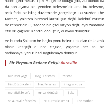
haline getirmektir. Tıpkı Hegel’de olduğu gibi, Aurobindo’da
da son aşama bir “yeniden birleşme”dir ama bu birleşme,
artık farklı bir bilinç düzleminde gerçekleşir. Bu yüzden The
Mother, yalnızca bireysel kurtuluşun değil, kolektif evrimin
de rehberidir. O, sadece bir içsel vizyon değil, aynı zamanda
etik bir çağrıdır: Kendini dönüştür, dünyayı dönüştür.
Ve burada Şakti’nin bir başka yönü belirir: Etik olan ile kozmik
olanın kesiştiği o ince çizgide, yaşamın her anı bir
sādhanāya, yani ruhsal uygulamaya dönüşür.
Bir Vizyonun Bedene Gelişi:
Auroville
bütünsel yoga
Doğu Felsefesi
felsefe
Hint Düşünceleri
Hint Felsefesi
integral yoga
metafizik felsefe
ruhsal dönüşüm
Şakti
sri auroville felsefesi
sri auroville kimdir
The Mother