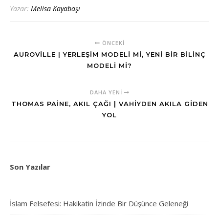
Yazar:
Melisa Kayabaşı
ÖNCEKI
AUROVILLE | YERLEŞIM MODELI MI, YENI BIR BILINÇ
MODELI MI?
DAHA YENI
THOMAS PAINE, AKIL ÇAĞI | VAHIYDEN AKILA GIDEN
YOL
Son Yazılar
İslam Felsefesi: Hakikatin İzinde Bir Düşünce Geleneği