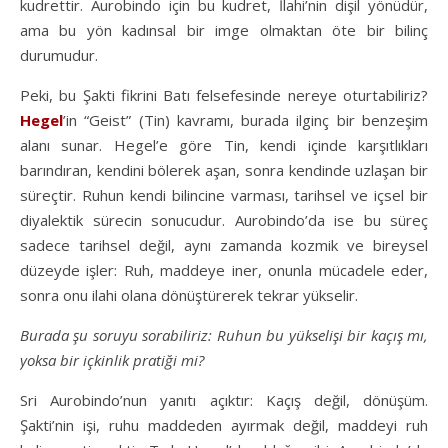
kudrettir. Aurobindo için bu kudret, İlahi’nin dişil yönüdür,
ama bu yön kadınsal bir imge olmaktan öte bir bilinç
durumudur.
Peki, bu Şakti fikrini Batı felsefesinde nereye oturtabiliriz?
Hegel
’in “Geist” (Tin) kavramı, burada ilginç bir benzeşim
alanı sunar. Hegel’e göre Tin, kendi içinde karşıtlıkları
barındıran, kendini bölerek aşan, sonra kendinde uzlaşan bir
süreçtir. Ruhun kendi bilincine varması, tarihsel ve içsel bir
diyalektik sürecin sonucudur. Aurobindo’da ise bu süreç
sadece tarihsel değil, aynı zamanda kozmik ve bireysel
düzeyde işler: Ruh, maddeye iner, onunla mücadele eder,
sonra onu ilahi olana dönüştürerek tekrar yükselir.
Burada şu soruyu sorabiliriz: Ruhun bu yükselişi bir kaçış mı,
yoksa bir içkinlik pratiği mi?
Sri Aurobindo’nun yanıtı açıktır: Kaçış değil, dönüşüm.
Şakti’nin işi, ruhu maddeden ayırmak değil, maddeyi ruh