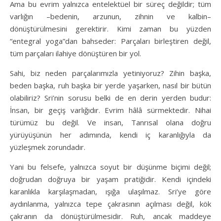
Ama bu evrim yalnızca entelektüel bir süreç değildir; tüm
varlığın –bedenin, arzunun, zihnin ve kalbin–
dönüştürülmesini gerektirir. Kimi zaman bu yüzden
“entegral yoga”dan bahseder: Parçaları birleştiren değil,
tüm parçaları ilahiye dönüştüren bir yol.
Sahi, biz neden parçalarımızla yetiniyoruz? Zihin başka,
beden başka, ruh başka bir yerde yaşarken, nasıl bir bütün
olabiliriz? Sri’nin sorusu belki de en derin yerden budur:
İnsan, bir geçiş varlığıdır. Evrim hâlâ sürmektedir. Nihai
türümüz bu değil. Ve insan, Tanrısal olana doğru
yürüyüşünün her adımında, kendi iç karanlığıyla da
yüzleşmek zorundadır.
Yani bu felsefe, yalnızca soyut bir düşünme biçimi değil;
doğrudan doğruya bir yaşam pratiğidir. Kendi içindeki
karanlıkla karşılaşmadan, ışığa ulaşılmaz. Sri’ye göre
aydınlanma, yalnızca tepe çakrasının açılması değil, kök
çakranın da dönüştürülmesidir. Ruh, ancak maddeye