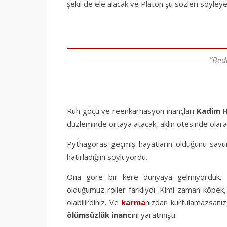
şekil de ele alacak ve Platon şu sözleri söyleye
“Bed
Ruh göçü ve reenkarnasyon inançları
Kadim
H
düzleminde ortaya atacak, aklın ötesinde olarak m
Pythagoras geçmiş hayatların olduğunu savu
hatırladığını söylüyordu.
Ona göre bir kere dünyaya gelmiyorduk. Şu
olduğumuz roller farklıydı. Kimi zaman köpe
olabilirdiniz. Ve
karma
nızdan kurtulamazsanı
ölümsüzlük inancı
nı yaratmıştı.