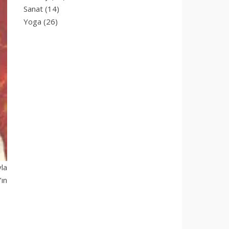
Sanat
(14)
Yoga
(26)
yla
ın