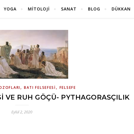
YOGA
MITOLOJI
SANAT
BLOG
DÜKKAN
,
,
LOZOFLARI
BATI FELSEFESI
FELSEFE
I VE RUH GÖÇÜ- PYTHAGORASÇILIK
Eylül 2, 2020