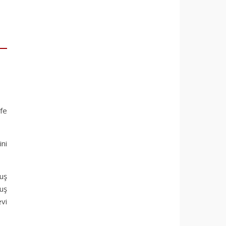
fe
ni
uş
uş
vi