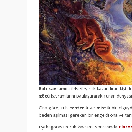
Ruh kavramı
nı felsefeye ilk kazandıran kişi d
göçü
kavramlarını Batılaştırarak Yunan dünyası
Ona göre, ruh
ezoterik
ve
mistik
bir olguyd
beden aşılması gereken bir engeldi ona ve tari
Pythagoras’un ruh kavramı sonrasında
Plato