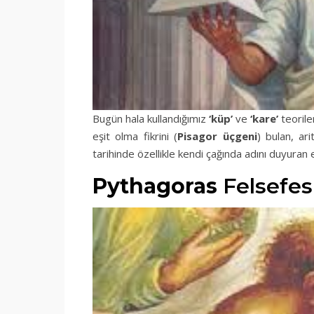
Bugün hala kullandığımız
‘küp’
ve
‘kare’
teoriler
eşit olma fikrini (
Pisagor
üçgeni
) bulan, ar
tarihinde özellikle kendi çağında adını duyuran 
Pythagoras
Felsefes