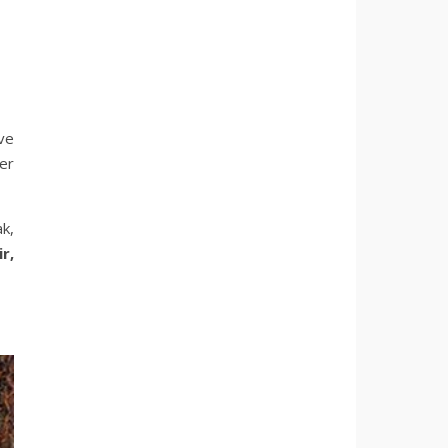
 ve
er
ak,
r,