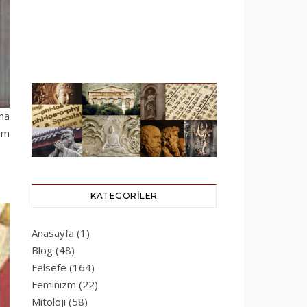
ına
lim
KATEGORILER
Anasayfa
(1)
Blog
(48)
Felsefe
(164)
Feminizm
(22)
Mitoloji
(58)