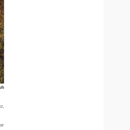
uh
ız,
bir