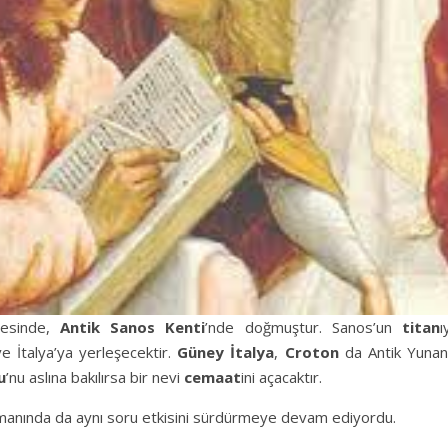
esinde,
Antik Sanos Kenti
’nde doğmuştur. Sanos’un
titan
ı
e İtalya’ya yerleşecektir.
Güney İtalya
,
Croton
da Antik Yunan’
u
’nu aslına bakılırsa bir nevi
cemaat
ini açacaktır.
amanında da aynı soru etkisini sürdürmeye devam ediyordu.