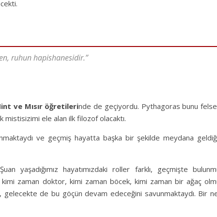
cekti.
en, ruhun hapishanesidir.”
int
ve
Mısır öğretileri
nde de geçiyordu. Pythagoras bunu felse
istisizimi ele alan ilk filozof olacaktı.
nmaktaydı ve geçmiş hayatta başka bir şekilde meydana geldiği
an yaşadığımız hayatımızdaki roller farklı, geçmişte bulunm
k, kimi zaman doktor, kimi zaman böcek, kimi zaman bir ağaç olm
z, gelecekte de bu göçün devam edeceğini savunmaktaydı. Bir ne