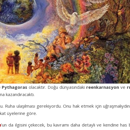
e
Pythagoras
olacaktır. Doğu dünyasındaki
reenkarnasyon
ve
r
na kazandıracaktı.
u. Ruha ulaşılması gerekiyordu. Onu hak etmek için uğraşmalıydın
kat üyelerine göre.
n
’un da ilgisini çekecek, bu kavramı daha detaylı ve kendine has 