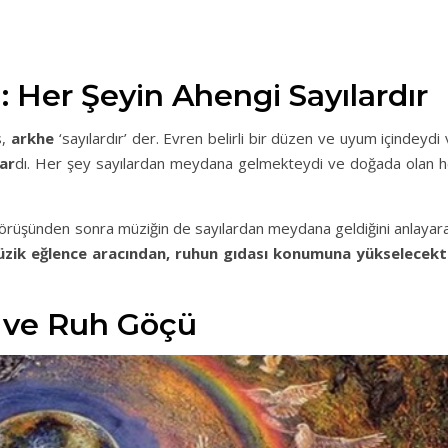
: Her Şeyin Ahengi Sayılardır
s,
arkhe
‘sayılardır’ der. Evren belirli bir düzen ve uyum içindeydi
lar
dı. Her şey sayılardan meydana gelmekteydi ve doğada olan h
 görüşünden sonra müziğin de sayılardan meydana geldiğini anlayar
zik eğlence aracından, ruhun gıdası konumuna yükselecekti
 ve Ruh Göçü