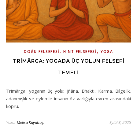
,
,
DOĞU FELSEFESI
HINT FELSEFESI
YOGA
TRIMĀRGA: YOGADA ÜÇ YOLUN FELSEFI
TEMELI
Trimārga, yoganın üç yolu: Jñāna, Bhakti, Karma. Bilgelik,
adanmışlık ve eylemle insanın öz varlığıyla evren arasındaki
köprü.
Yazar
Melisa Kayabaşı
Eylül 8, 2025