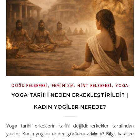
,
,
,
DOĞU FELSEFESI
FEMINIZM
HINT FELSEFESI
YOGA
YOGA TARIHI NEDEN ERKEKLEŞTIRILDI? |
KADIN YOGILER NEREDE?
Yoga tarihi erkeklerin tarihi değildi; erkekler tarafından
yazıldı. Kadın yogiler neden görünmez kılındı? Bilgi, kast ve