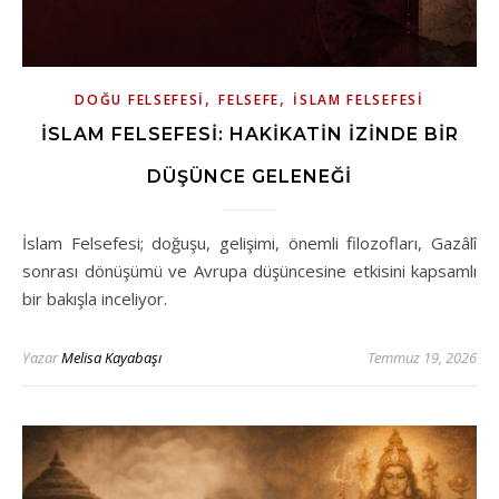
,
,
DOĞU FELSEFESI
FELSEFE
İSLAM FELSEFESI
İSLAM FELSEFESI: HAKIKATIN İZINDE BIR
DÜŞÜNCE GELENEĞI
İslam Felsefesi; doğuşu, gelişimi, önemli filozofları, Gazâlî
sonrası dönüşümü ve Avrupa düşüncesine etkisini kapsamlı
bir bakışla inceliyor.
Yazar
Melisa Kayabaşı
Temmuz 19, 2026