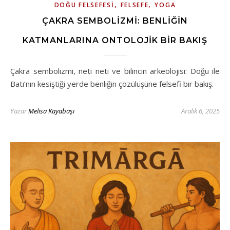
,
,
DOĞU FELSEFESI
FELSEFE
YOGA
ÇAKRA SEMBOLIZMI: BENLIĞIN
KATMANLARINA ONTOLOJIK BIR BAKIŞ
Çakra sembolizmi, neti neti ve bilincin arkeolojisi: Doğu ile
Batı’nın kesiştiği yerde benliğin çözülüşüne felsefi bir bakış.
Yazar
Melisa Kayabaşı
Aralık 6, 2025