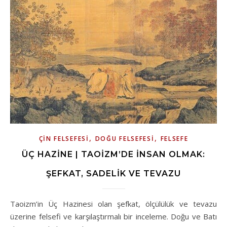
,
,
ÇIN FELSEFESI
DOĞU FELSEFESI
FELSEFE
ÜÇ HAZINE | TAOIZM’DE İNSAN OLMAK:
ŞEFKAT, SADELIK VE TEVAZU
Taoizm’in Üç Hazinesi olan şefkat, ölçülülük ve tevazu
üzerine felsefi ve karşılaştırmalı bir inceleme. Doğu ve Batı