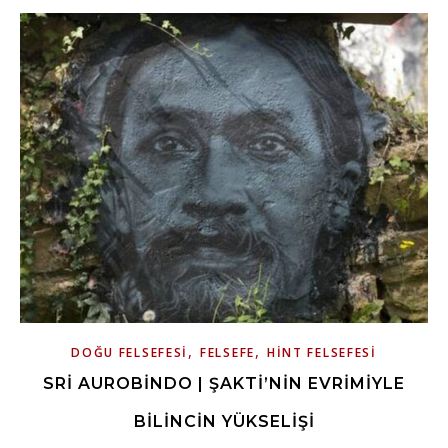
,
,
DOĞU FELSEFESI
FELSEFE
HINT FELSEFESI
SRI AUROBINDO | ŞAKTI’NIN EVRIMIYLE
BILINCIN YÜKSELIŞI