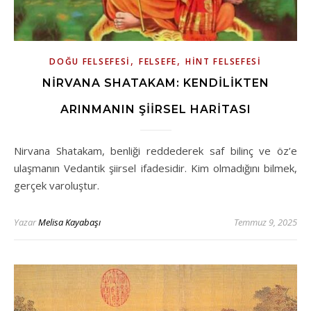
,
,
DOĞU FELSEFESI
FELSEFE
HINT FELSEFESI
NIRVANA SHATAKAM: KENDILIKTEN
ARINMANIN ŞIIRSEL HARITASI
Nirvana Shatakam, benliği reddederek saf bilinç ve öz’e
ulaşmanın Vedantik şiirsel ifadesidir. Kim olmadığını bilmek,
gerçek varoluştur.
Yazar
Melisa Kayabaşı
Temmuz 9, 2025