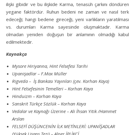
ilişki gibidir ve bu ilişkide Karma, tenasüh çarkını döndüren
yegane faktördür. Ruhun bedeni ne zaman ve nasıl terk
edeceği; hangi bedene gireceği, yeni varlıkların yaratılması
vs. durumları Karma sayesinde oluşmaktadır. Karma
olmadan yeniden doğuşun bir anlamının olmadığı kabul
edilmektedir.
Kaynakça
Mysore Hiriyanna, Hint Felsefesi Tarihi
Upanişadlar – F.Max Müller
Rigveda – İş Bankası Yayınları (çev. Korhan Kaya)
Hint Felsefesinin Temelleri – Korhan Kaya
Hinduizm – Korhan Kaya
Sanskrit Türkçe Sözlük – Korhan Kaya
Vedalar ve Kaynağı Üzerine – Ali İhsan Yitik /Hammet
Arslan
FELSEFİ DÜŞÜNCENİN İLK METİNLERİ: UPANİŞADLAR
(Yüksek Lisans Tezi) – Alper İPLİKCİ