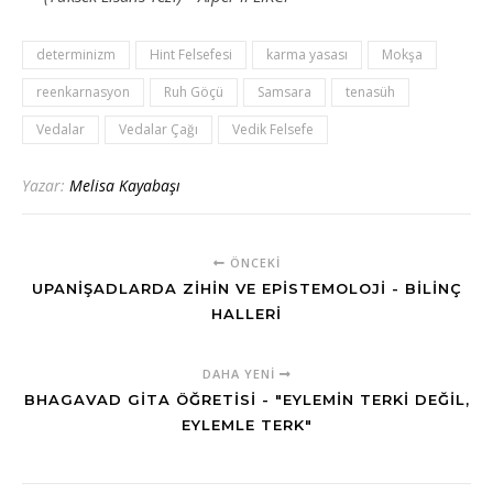
determinizm
Hint Felsefesi
karma yasası
Mokşa
reenkarnasyon
Ruh Göçü
Samsara
tenasüh
Vedalar
Vedalar Çağı
Vedik Felsefe
Yazar:
Melisa Kayabaşı
ÖNCEKI
UPANIŞADLARDA ZIHIN VE EPISTEMOLOJI - BILINÇ
HALLERI
DAHA YENI
BHAGAVAD GITA ÖĞRETISI - "EYLEMIN TERKI DEĞIL,
EYLEMLE TERK"