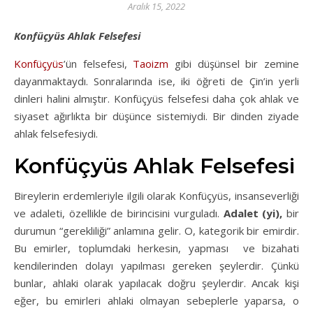
Aralık 15, 2022
Konfüçyüs Ahlak Felsefesi
Konfüçyüs
’ün felsefesi,
Taoizm
gibi düşünsel bir zemine
dayanmaktaydı. Sonralarında ise, iki öğreti de Çin’in yerli
dinleri halini almıştır. Konfüçyüs felsefesi daha çok ahlak ve
siyaset ağırlıkta bir düşünce sistemiydi. Bir dinden ziyade
ahlak felsefesiydi.
Konfüçyüs Ahlak Felsefesi
Bireylerin erdemleriyle ilgili olarak Konfüçyüs, insanseverliği
ve adaleti, özellikle de birincisini vurguladı.
Adalet (yi),
bir
durumun “gerekliliği” anlamına gelir. O, kategorik bir emirdir.
Bu emirler, toplumdaki herkesin, yapması ve bizahati
kendilerinden dolayı yapılması gereken şeylerdir. Çünkü
bunlar, ahlaki olarak yapılacak doğru şeylerdir. Ancak kişi
eğer, bu emirleri ahlaki olmayan sebeplerle yaparsa, o