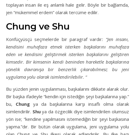
toplayan insan ile eş anlamlı hale gelir. Böyle bir bağlamda,
jen “mükemmel erdem” olarak tercüme edilir.
Chung ve Shu
Konfüçyüsçü seçmelerde bir paragraf vardır
: “Jen insanı,
kendisini muhafaza etmek isterken başkalarını muhafaza
eden ve kendisini geliştirmek isterken başkalarını geliştiren
kimsedir. Bir kimsenin kendi beninden hareketle başkalarına
yönelik davranışa bir benzerlik çıkarabilmesi; bu jeni
uygulama yolu olarak isimlendirilebilir. “
Bu yüzden jenin uygulanması, başkalarını dikkate alarak olur.
Bir başka ifadeyle “kendin için istediğin şeyi başkalarına yap.”
bu,
Chung
ya da başkalarına karşı insaflı olma olarak
isimlendirilir.
Shu
ya da özgecilik diye isimlendirilen olumsuz
yön ise; “kendine yapılmasını istemediğin bir şeyi başkasına
yapma.”dır. Bir bütün olarak uygulama, jeni uygulama yolu
olan Chung ve Shu ilkesi olarak adlandırılır. Bu ilke bazı