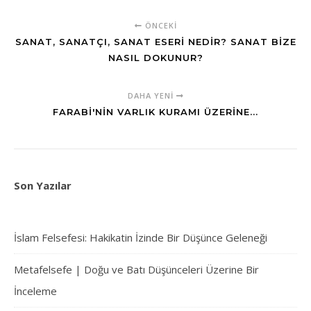
ÖNCEKI
SANAT, SANATÇI, SANAT ESERI NEDIR? SANAT BIZE
NASIL DOKUNUR?
DAHA YENI
FARABI'NIN VARLIK KURAMI ÜZERINE...
Son Yazılar
İslam Felsefesi: Hakikatin İzinde Bir Düşünce Geleneği
Metafelsefe | Doğu ve Batı Düşünceleri Üzerine Bir
İnceleme