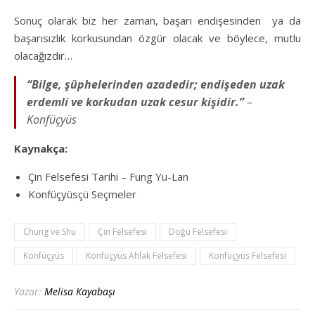
Sonuç olarak biz her zaman, başarı endişesinden ya da
başarısızlık korkusundan özgür olacak ve böylece, mutlu
olacağızdır…
“Bilge, şüphelerinden azadedir; endişeden uzak
erdemli ve korkudan uzak cesur kişidir.”
–
Konfüçyüs
Kaynakça:
Çin Felsefesi Tarihi – Fung Yu-Lan
Konfüçyüsçü Seçmeler
Chung ve Shu
Çin Felsefesi
Doğu Felsefesi
Konfüçyüs
Konfüçyüs Ahlak Felsefesi
Konfüçyüs Felsefesi
Yazar:
Melisa Kayabaşı