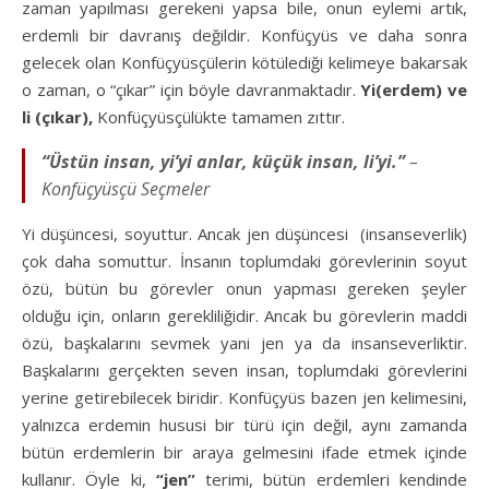
zaman yapılması gerekeni yapsa bile, onun eylemi artık,
erdemli bir davranış değildir. Konfüçyüs ve daha sonra
gelecek olan Konfüçyüsçülerin kötülediği kelimeye bakarsak
o zaman, o “çıkar” için böyle davranmaktadır.
Yi(erdem) ve
li (çıkar),
Konfüçyüsçülükte tamamen zıttır.
“Üstün insan, yi’yi anlar, küçük insan, li’yi.”
–
Konfüçyüsçü Seçmeler
Yi düşüncesi, soyuttur. Ancak jen düşüncesi (insanseverlik)
çok daha somuttur. İnsanın toplumdaki görevlerinin soyut
özü, bütün bu görevler onun yapması gereken şeyler
olduğu için, onların gerekliliğidir. Ancak bu görevlerin maddi
özü, başkalarını sevmek yani jen ya da insanseverliktir.
Başkalarını gerçekten seven insan, toplumdaki görevlerini
yerine getirebilecek biridir. Konfüçyüs bazen jen kelimesini,
yalnızca erdemin hususi bir türü için değil, aynı zamanda
bütün erdemlerin bir araya gelmesini ifade etmek içinde
kullanır. Öyle ki,
“jen”
terimi, bütün erdemleri kendinde