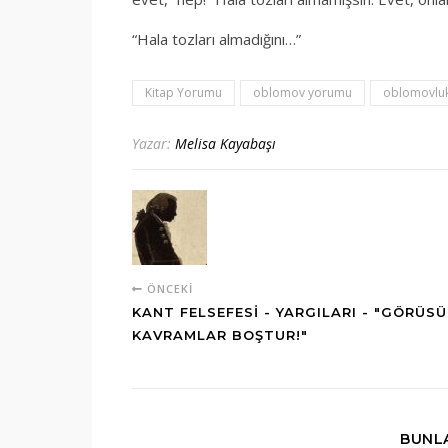
“Hala tozları almadığını…”
Kitap Yorumu
oblomov yorumu
oblomovlu
Yazar:
Melisa Kayabaşı
ÖNCEKI
KANT FELSEFESI - YARGILARI - "GÖRÜS
KAVRAMLAR BOŞTUR!"
BUNLA