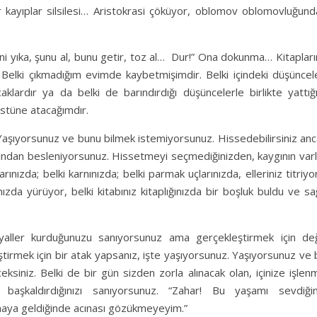
 kayıplar silsilesi… Aristokrasi çöküyor, oblomov oblomovluğund
ni yıka, şunu al, bunu getir, toz al… Dur!” Ona dokunma… Kitaplar
. Belki çıkmadığım evimde kaybetmişimdir. Belki içindeki düşüncel
lardır ya da belki de barındırdığı düşüncelerle birlikte yattığ
üstüne atacağımdır.
 Yaşıyorsunuz ve bunu bilmek istemiyorsunuz. Hissedebilirsiniz an
ığından besleniyorsunuz. Hissetmeyi seçmediğinizden, kaygının varl
larınızda; belki karnınızda; belki parmak uçlarınızda, elleriniz titriy
zda yürüyor, belki kitabınız kitaplığınızda bir boşluk buldu ve s
aller kurduğunuzu sanıyorsunuz ama gerçekleştirmek için deği
tirmek için bir atak yapsanız, işte yaşıyorsunuz. Yaşıyorsunuz ve 
ksiniz. Belki de bir gün sizden zorla alınacak olan, içinize işlen
aşkaldırdığınızı sanıyorsunuz. “Zahar! Bu yaşamı sevdiğim
aya geldiğinde acınası gözükmeyeyim.”