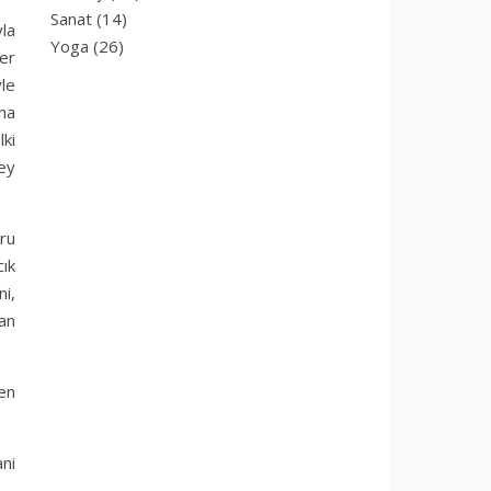
Sanat
(14)
yla
Yoga
(26)
ler
le
ma
lki
ey
ru
ık
ni,
yan
ben
ni