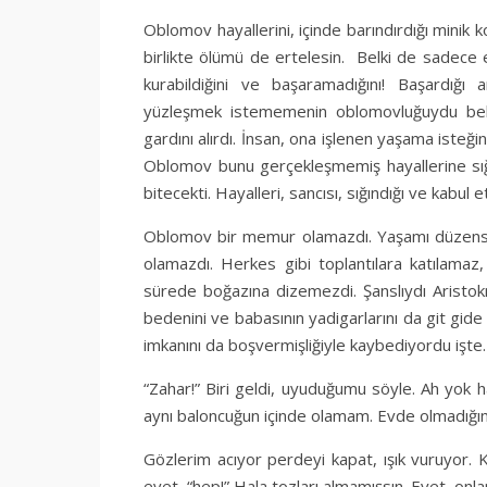
Oblomov hayallerini, içinde barındırdığı mini
birlikte ölümü de ertelesin. Belki de sadece el
kurabildiğini ve başaramadığını! Başardığı 
yüzleşmek istememenin oblomovluğuydu belki
gardını alırdı. İnsan, ona işlenen yaşama isteğin
Oblomov bunu gerçekleşmemiş hayallerine sığ
bitecekti. Hayalleri, sancısı, sığındığı ve kabul 
Oblomov bir memur olamazdı. Yaşamı düzensiz
olamazdı. Herkes gibi toplantılara katılamaz
sürede boğazına dizemezdi. Şanslıydı Aristokra
bedenini ve babasının yadigarlarını da git gide
imkanını da boşvermişliğiyle kaybediyordu işte.
“Zahar!” Biri geldi, uyuduğumu söyle. Ah yok 
aynı baloncuğun içinde olamam. Evde olmadığı
Gözlerim acıyor perdeyi kapat, ışık vuruyor.
evet, “hep!” Hala tozları almamışsın. Evet, onl