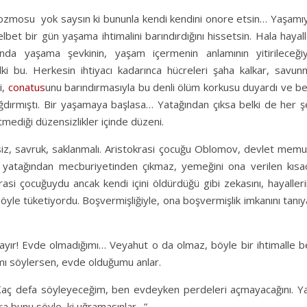
k kozmosu yok saysın ki bununla kendi kendini onore etsin… Yaşamı
bet bir gün yaşama ihtimalini barındırdığını hissetsin. Hala hayal
anda yaşama şevkinin, yaşam içermenin anlamının yitirileceğiy
 bu. Herkesin ihtiyacı kadarınca hücreleri şaha kalkar, savun
i,
conatus
unu barındırmasıyla bu denli ölüm korkusu duyardı ve be
dırmıştı. Bir yaşamaya başlasa… Yatağından çıksa belki de her ş
etmediği düzensizlikler içinde düzeni.
, savruk, saklanmalı. Aristokrasi çocuğu Oblomov, devlet memu
, yatağından mecburiyetinden çıkmaz, yemeğini ona verilen kısac
si çocuğuydu ancak kendi içini öldürdüğü gibi zekasını, hayalleri
 öyle tüketiyordu. Boşvermişliğiyle, ona boşvermişlik imkanını tanı
hayır! Evde olmadığımı… Veyahut o da olmaz, böyle bir ihtimalle 
mı söylersen, evde olduğumu anlar.
 Kaç defa söyleyeceğim, ben evdeyken perdeleri açmayacağını. Ya
ara bunu söyle, ki uğramasınlar…”