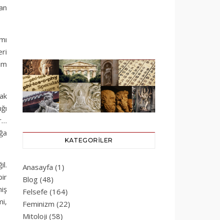
an
ımı
eri
ım
cak
ığı
or…
ağa
KATEGORILER
l.
Anasayfa
(1)
bir
Blog
(48)
miş
Felsefe
(164)
i,
Feminizm
(22)
Mitoloji
(58)