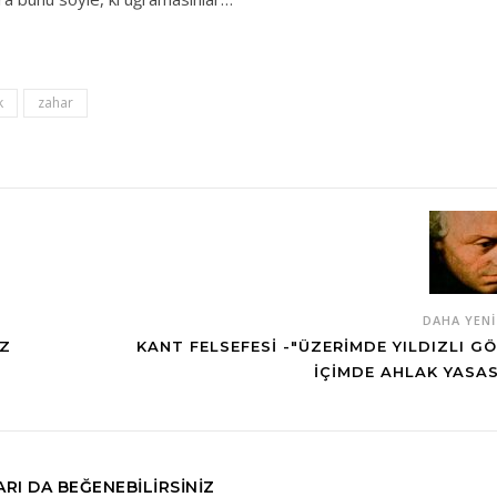
k
zahar
DAHA YEN
ÜZ
KANT FELSEFESI -"ÜZERIMDE YILDIZLI GÖ
İÇIMDE AHLAK YASAS
RI DA BEĞENEBILIRSINIZ