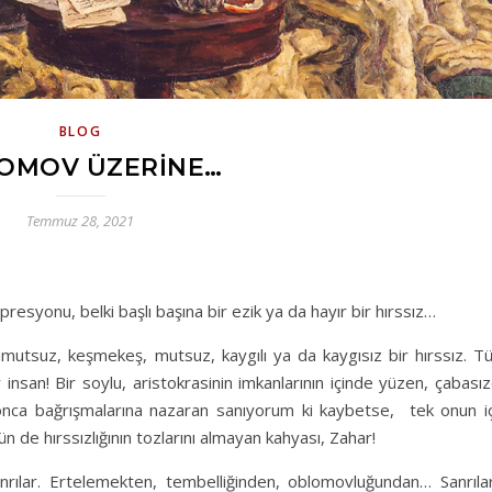
BLOG
OMOV ÜZERINE…
Temmuz 28, 2021
resyonu, belki başlı başına bir ezik ya da hayır bir hırssız…
umutsuz, keşmekeş, mutsuz, kaygılı ya da kaygısız bir hırssız. T
 insan! Bir soylu, aristokrasinin imkanlarının içinde yüzen, çabası
onca bağrışmalarına nazaran sanıyorum ki kaybetse, tek onun iç
n de hırssızlığının tozlarını almayan kahyası, Zahar!
anrılar. Ertelemekten, tembelliğinden, oblomovluğundan… Sanrılar