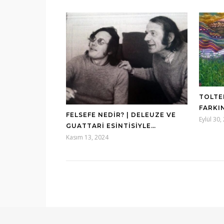
TOLTEK
FARKI
FELSEFE NEDIR? | DELEUZE VE
Eylül 30,
GUATTARI ESINTISIYLE…
Kasım 13, 2024