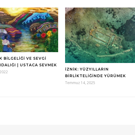
 BILGELIĞI VE SEVGI
NDALIĞI | USTACA SEVMEK
İZNIK: YÜZYILLARIN
 2022
BIRLIKTELIĞINDE YÜRÜMEK
Temmuz 14, 2025