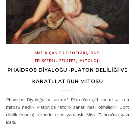
,
ANTIK ÇAĞ FILOZOFLARI
BATI
,
,
FELSEFESI
FELSEFE
MITOLOJI
PHAIDROS DIYALOĞU -PLATON DELILIĞI VE
KANATLI AT RUH MITOSU
Phaidros Diyaloğu ne anlatır? Platon'un çift kanatlı at ruh
mitosu nedir? Platon'da retorik sanatı nasıl olmalıdır? Dört
delilik (mania) türünde eros yani aşk. Mısır Tanrısı'nın yazı
icadı.