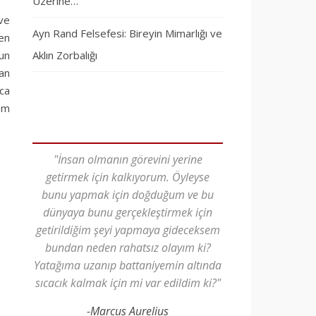
Üzerine…
 ve
Ayn Rand Felsefesi: Bireyin Mimarlığı ve
en
’un
Aklın Zorbalığı
tan
nca
nem
"İnsan olmanın görevini yerine
getirmek için kalkıyorum. Öyleyse
bunu yapmak için doğduğum ve bu
dünyaya bunu gerçekleştirmek için
getirildiğim şeyi yapmaya gideceksem
bundan neden rahatsız olayım ki?
Yatağıma uzanıp battaniyemin altında
sıcacık kalmak için mi var edildim ki?"
-Marcus Aurelius