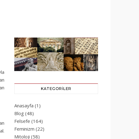
yla
an
nan
KATEGORILER
Anasayfa
(1)
Blog
(48)
Felsefe
(164)
an
Feminizm
(22)
al.
Mitoloji
(58)