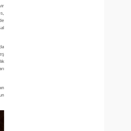
vir
s,
rde
sal
da
teş
lik
arı
nın
un