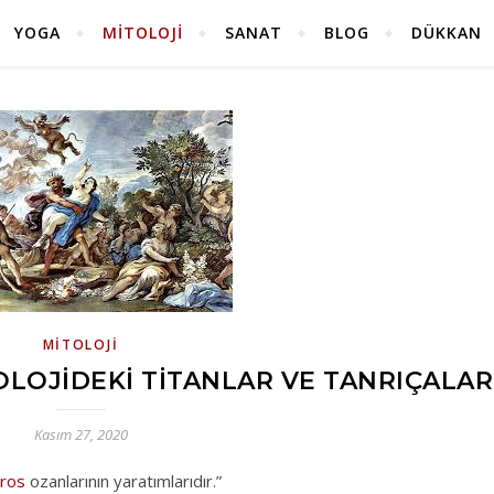
YOGA
MITOLOJI
SANAT
BLOG
DÜKKAN
MITOLOJI
OLOJIDEKI TITANLAR VE TANRIÇALAR
Kasım 27, 2020
ros
ozanlarının yaratımlarıdır.”