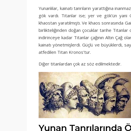
Yunanlılar, kainatı tanrıların yarattığına inanma
gök vardı. Titanlar ise; yer ve gök’ün yani G
khaostan yaratılmıştı. Ve khaos sonrasında Gaia
birlikteliğinden doğan çocuklar tarihe Titanla
indirinceye kadar Titanlar çağının Altın Çağ olar
kainatı yönetmişlerdi. Güçlü ve büyüklerdi, sa
atfedilen Titan Kronos’tur.
Diğer titanlardan çok az söz edilmektedir.
Yunan Tanrılarında Ö