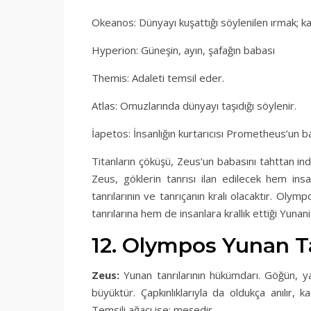
Okeanos: Dünyayı kuşattığı söylenilen ırmak; k
Hyperion: Güneşin, ayın, şafağın babası
Themis: Adaleti temsil eder.
Atlas: Omuzlarında dünyayı taşıdığı söylenir.
İapetos: İnsanlığın kurtarıcısı Prometheus’un b
Titanların çöküşü, Zeus’un babasını tahttan in
Zeus, göklerin tanrısı ilan edilecek hem i
tanrılarının ve tanrıçanın kralı olacaktır. Oly
tanrılarına hem de insanlara krallık ettiği Yunan
12. Olympos Yunan Ta
Zeus:
Yunan tanrılarının hükümdarı. Göğün, y
büyüktür. Çapkınlıklarıyla da oldukça anılır, 
Temsili ağacı ise; meşedir.