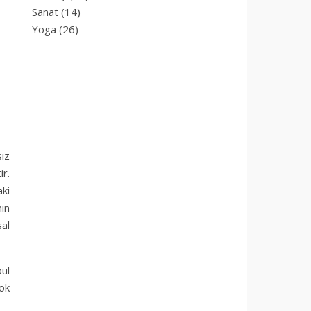
Sanat
(14)
Yoga
(26)
sız
ir.
aki
ın
al
bul
çok