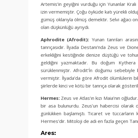
Artemis’in geyiğini vurduğu için Yunanlar Kra
izin vermemiştir. Çoğu öyküde katı yürekli old
gümüş oklarıyla ölmüş demektir. Selvi ağacı onu
olan düşkünlüğü ayrıydı.
Aphrodite (Afrodit):
Yunan tanrıları arası
tanrıçasıdır. İlyada Destanı’nda Zeus ve Dion
erkekliğini kestiğinde denize düştüğü ve toh
geldiğini yazmaktadır. Bu doğum Kythera y
sürüklenmiştir. Afrodit’İn doğumu sebebiyle b
vermiştir. İlyada’da göre Afrodit ölümlülerin b
şiirlerde kinci ve kötü bir tanrıça olarak gösterili
Hermes:
Zeus ve Atlas’ın kızı Maia’nın oğludur. 
bir asa bulunurdu. Zeus’un habercisi olarak da b
günlükken başlamıştı. Ticaret ve tüccarların 
Hermes’dir. Mitoloji de adı en fazla geçen Tanrı
Ares: