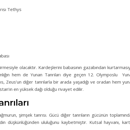
arısı Tethys
abası
dirmesiyle olacaktır. Kardeşlerini babasının gazabından kurtarması
nsanlığın hem de Yunan Tanrıları diye geçen 12. Olymposlu Yun
mpos, Zeus’un diğer tanrılarla bir arada yaşadığı ve oradan hem yu
istan’ın en yüksek dağı olduğu rivayet edilir.
nrıları
ağmurun, şimşek tanrısı. Gücü diğer tanrıların gücünün toplamınd
kadın düşkünlüğünden ululuğunu kaybetmiştir. Kutsal hayvanı, kart