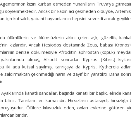
lı Agememnon kızını kurban etmeden Yunanlıların Truva’ya gitmesi
uğu söylenmektedir. Ancak bir kadın acı çekmeden öldüyse, Artemis
n için kutsaldı, yabani hayvanlarının hepsini severdi ancak geyikl
nda ölümlülerin ve ölümsüzlerin aklını çelen aşk, güzellik, kahk
e’nin kızlarıdır. Ancak Hesiodos destanında Zeus, babası Kronos’
umlarının denize dökülmesiyle Afrodit’in aphrostan (köpük) meyda
akınlarında olmuş, Afrodit sonradan Kypros (Kıbrıs) kıyıları
u iki ada kutsal sayılmış, tanrıçaya da Kypris, Kythereia adları
ile saldırmaktan çekinmediği narin ve zayıf bir yaratıktı. Daha sonr
r.
Ayaklarında kanatlı sandallar, başında kanatlı bir başlık, elinde kana
ilinir. Tanrıların en kurnazıdır. Hırsızların ustasıydı, hırsızlığa 
koruyuşudur. Ölülere kılavuzluk eden, onları evlerine götüren yi
lardan biridir.