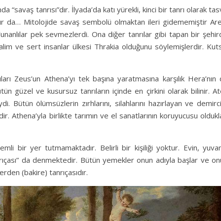
 “savaş tanrısı”dır. İlyada’da katı yürekli, kinci bir tanrı olarak tas
ır da… Mitolojide savaş sembolü olmaktan ileri gidememiştir Are
unanlılar pek sevmezlerdi. Ona diğer tanrılar gibi tapan bir şehi
lim ve sert insanlar ülkesi Thrakia olduğunu söylemişlerdir. Kut
ları Zeus’un Athena’yı tek başına yaratmasına karşılık Hera’nın 
ün güzel ve kusursuz tanrıların içinde en çirkini olarak bilinir. A
. Bütün ölümsüzlerin zırhlarını, silahlarını hazırlayan ve demirci
r. Athena’yla birlikte tarımın ve el sanatlarının koruyucusu oldukl
mli bir yer tutmamaktadır. Belirli bir kişiliği yoktur. Evin, yuva
nrıçası” da denmektedir. Bütün yemekler onun adıyla başlar ve on
erden (bakire) tanrıçasıdır.