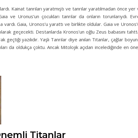
zlardı. Kainat tanrıları yaratmıştı ve tanrılar yaratılmadan önce yer
aia ve Uronus’un çocukları tanrılar da onların torunlarıydı. Evr
 vardı. Gaia, Uronos’u yarattı ve birlikte oldular. Gaia ve Uronos
r olarak geçecekti. Destanlarda Kronos’un oğlu Zeus babasını taht
ak geçtiği yazılıdır. Yaşlı Tanrılar diye anılan Titanlar, çağlar boyu
yıları da oldukça çoktu. Ancak Mitolojik açıdan incelediğinde en ö
nemli Titanlar