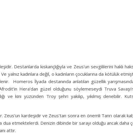
idir. Destanlarda kıskançlığıyla ve Zeus’un sevgililerini haklı hak
e yalnız kadınlara değil, o kadınların çocuklarına da kötülük etmişt
elenir. Homeros İlyada destanında anlatılan güzellik yarışmasınd
s Afrodit’in Hera’dan güzel olduğunu söylemeseydi Truva Savaşı’n
ğı ve kini yüzünden Troy şehri yakılıp, yıkılmış denebilir. Kuts
ır. Zeus’un kardeşidir ve Zeus’tan sonra en önemli Tanrı olarak ka
e ona dua etmektelerdi. Denizin dibinde bir sarayı olduğu ancak daha 
ı attır.