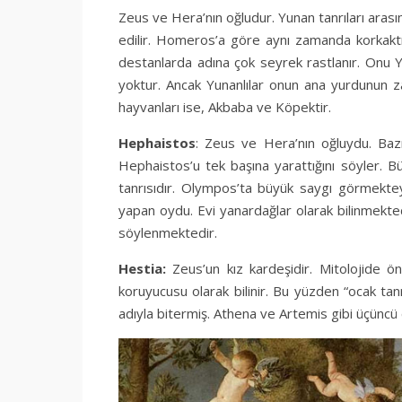
Zeus ve Hera’nın oğludur. Yunan tanrıları arasında
edilir. Homeros’a göre aynı zamanda korkakt
destanlarda adına çok seyrek rastlanır. Onu Y
yoktur. Ancak Yunanlılar onun ana yurdunun za
hayvanları ise, Akbaba ve Köpektir.
Hephaistos
: Zeus ve Hera’nın oğluydu. Bazı
Hephaistos’u tek başına yarattığını söyler. Büt
tanrısıdır. Olympos’ta büyük saygı görmekteydi
yapan oydu. Evi yanardağlar olarak bilinmektedi
söylenmektedir.
Hestia:
Zeus’un kız kardeşidir. Mitolojide öne
koruyucusu olarak bilinir. Bu yüzden “ocak ta
adıyla bitermiş. Athena ve Artemis gibi üçüncü 