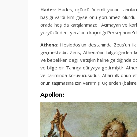
Hades:
Hades, üçüncü önemli yunan tanrılarınd
başlığı vardı kim giyse onu görünmez olurdu. 
orada hoş da karşılanmazdı. Acımayan ve korkunç
yeryüzünden, yeraltına kaçırdığı Persephone’di
Athena
: Hesiodos’un destanında Zeus’un ilk e
geçmektedir. Zeus, Athena’nın bilgeliğinden k
Ve bebekken değil yetişkin haline geldiğinde do
ve bilge bir Tanrıça dünyaya getirmiştir. Athena
ve tarımında koruyucusudur. Atları ilk onun ehl
onun taşımasına izin verirmiş. Üç erden (bakire)
Apollon: