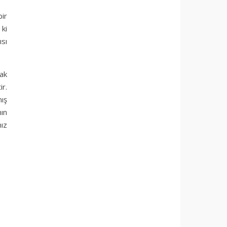
bir
 ki
ısı
rak
ir.
mış
nın
nız