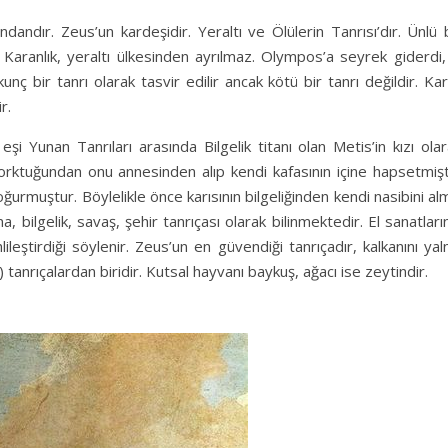
andır. Zeus’un kardeşidir. Yeraltı ve Ölülerin Tanrısı’dır. Ünlü 
Karanlık, yeraltı ülkesinden ayrılmaz. Olympos’a seyrek giderdi,
 bir tanrı olarak tasvir edilir ancak kötü bir tanrı değildir. Kar
r.
şi Yunan Tanrıları arasında Bilgelik titanı olan Metis’in kızı ola
orktuğundan onu annesinden alıp kendi kafasının içine hapsetmişt
ğurmuştur. Böylelikle önce karısının bilgeliğinden kendi nasibini al
, bilgelik, savaş, şehir tanrıçası olarak bilinmektedir. El sanatları
ileştirdiği söylenir. Zeus’un en güvendiği tanrıçadır, kalkanını yal
 tanrıçalardan biridir. Kutsal hayvanı baykuş, ağacı ise zeytindir.