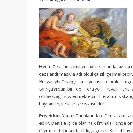
Hera:
Zeus’un karısı ve aynı zamanda kız kardeş
cezalandırmasıyla adı oldukça sık geçmektedir. V
Bu yanıyla “evliliğin koruyucusu” olarak simg
tanrıçalardan biri de Hera’ydı. Truvalı Pari
olmayacağı söylenmektedir. Hera’nın kıskançlı
hayvanları; inek ile tavuskuşu’dur.
Poseidon:
Yunan Tanrılarından, Deniz tanrısıd
edilir. Denizle iç içe olan halk fırtınalar içind
Olympos tepesinde olduğu geçer. Kutsal hayvan