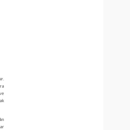
ir.
ara
 ve
cak
dın
ar