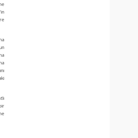
ne
’in
ere
aha
un
na
na
nı
aki
tlı
bir
ne