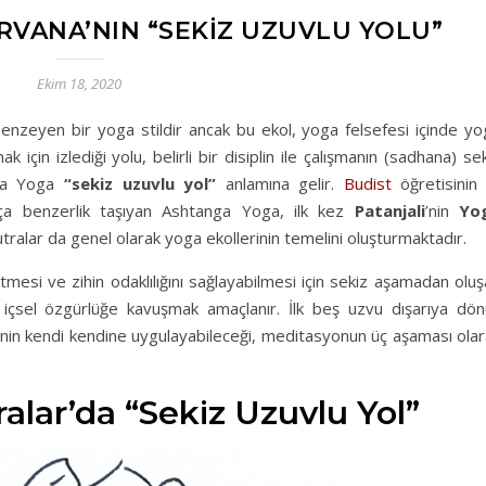
RVANA’NIN “SEKIZ UZUVLU YOLU”
Ekim 18, 2020
benzeyen bir yoga stildir ancak bu ekol, yoga felsefesi içinde y
k için izlediği yolu, belirli bir disiplin ile çalışmanın (sadhana) se
nga Yoga
“sekiz uzuvlu yol”
anlamına gelir.
Budist
öğretisinin 
kça benzerlik taşıyan Ashtanga Yoga, ilk kez
Patanjali
’nin
Yo
ralar da genel olarak yoga ekollerinin temelini oluşturmaktadır.
tmesi ve zihin odaklılığını sağlayabilmesi için sekiz aşamadan olu
, içsel özgürlüğe kavuşmak amaçlanır. İlk beş uzvu dışarıya dön
şinin kendi kendine uygulayabileceği, meditasyonun üç aşaması ola
alar’da “Sekiz Uzuvlu Yol”