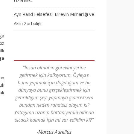
Üzerine…
Ayn Rand Felsefesi: Bireyin Mimarlığı ve
Aklın Zorbalığı
oga
kiz
ilk
ga
"İnsan olmanın görevini yerine
getirmek için kalkıyorum. Öyleyse
şan
bunu yapmak için doğduğum ve bu
ük
dünyaya bunu gerçekleştirmek için
rak
getirildiğim şeyi yapmaya gideceksem
bundan neden rahatsız olayım ki?
Yatağıma uzanıp battaniyemin altında
sıcacık kalmak için mi var edildim ki?"
-Marcus Aurelius