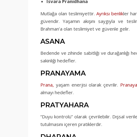
Isvara Pranidhana
Mutlağa olan teslimiyettir.
Ayrıksı benlik
ler ha
güvendir. Yaşamın akışını saygıyla ve tesli
Brahman’a olan teslimiyet ve güvenle gelir.
ASANA
Bedende ve zihinde sabitliği ve durağanlığı he
sakinliği hedefler.
PRANAYAMA
Prana,
yaşam enerjisi olarak çevrilir.
Pranay
almayı hedefler.
PRATYAHARA
“Duyu kontrolü” olarak çevrilebilir. Dışsal veri
tutulmasını içeren pratiklerdir.
DHARANA