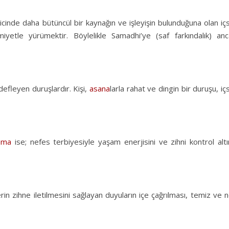
ricinde daha bütüncül bir kaynağın ve işleyişin bulunduğuna olan iç
miyetle yürümektir. Böylelikle Samadhi’ye (saf farkındalık) anc
defleyen duruşlardır. Kişi,
asana
larla rahat ve dingin bir duruşu, iç
ama
ise; nefes terbiyesiyle yaşam enerjisini ve zihni kontrol alt
lerin zihne iletilmesini sağlayan duyuların içe çağrılması, temiz ve 