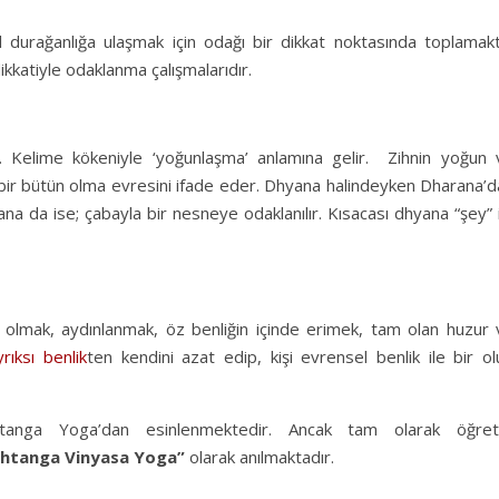
el durağanlığa ulaşmak için odağı bir dikkat noktasında toplamakt
ikkatiyle odaklanma çalışmalarıdır.
ir. Kelime kökeniyle ‘yoğunlaşma’ anlamına gelir. Zihnin yoğun 
le bir bütün olma evresini ifade eder. Dhyana halindeyken Dharana’
arana da ise; çabayla bir nesneye odaklanılır. Kısacası dhyana “şey” 
bir” olmak, aydınlanmak, öz benliğin içinde erimek, tam olan huzur
yrıksı benlik
ten kendini azat edip, kişi evrensel benlik ile bir ol
tanga Yoga’dan esinlenmektedir. Ancak tam olarak öğreti
shtanga Vinyasa Yoga”
olarak anılmaktadır.