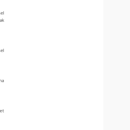
sel
ak
sel
ına
net