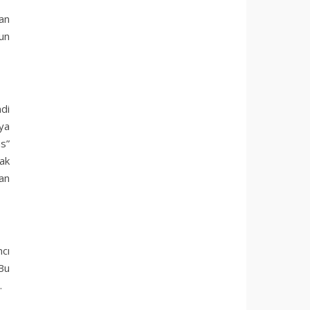
lan
zun
ndi
 ya
as”
ak
an
mcı
Bu
.