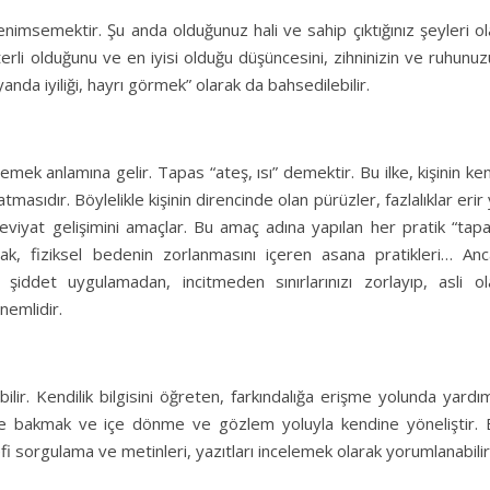
nimsemektir. Şu anda olduğunuz hali ve sahip çıktığınız şeyleri o
terli olduğunu ve en iyisi olduğu düşüncesini, zihninizin ve ruhunu
nda iyiliği, hayrı görmek” olarak da bahsedilebilir.
mek anlamına gelir. Tapas “ateş, ısı” demektir. Bu ilke, kişinin ke
asıdır. Böylelikle kişinin direncinde olan pürüzler, fazlalıklar erir
 maneviyat gelişimini amaçlar. Bu amaç adına yapılan her pratik “tap
tmak, fiziksel bedenin zorlanmasını içeren asana pratikleri… Anc
iddet uygulamadan, incitmeden sınırlarınızı zorlayıp, asli ol
nemlidir.
ilir. Kendilik bilgisini öğreten, farkındalığa erişme yolunda yardı
dine bakmak ve içe dönme ve gözlem yoluyla kendine yöneliştir. 
i sorgulama ve metinleri, yazıtları incelemek olarak yorumlanabilir