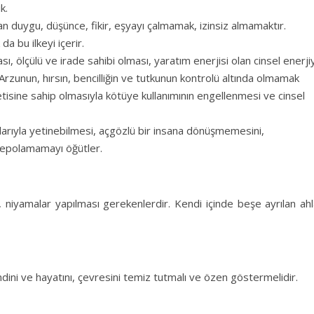
k.
an duygu, düşünce, fikir, eşyayı çalmamak, izinsiz almamaktır.
da bu ilkeyi içerir.
ı, ölçülü ve irade sahibi olması, yaratım enerjisi olan cinsel enerjiy
Arzunun, hırsın, bencilliğin ve tutkunun kontrolü altında olmamak
yetisine sahip olmasıyla kötüye kullanımının engellenmesi ve cinsel
klarıyla yetinebilmesi, açgözlü bir insana dönüşmemesini,
 depolamamayı öğütler.
niyamalar yapılması gerekenlerdir. Kendi içinde beşe ayrılan ahl
endini ve hayatını, çevresini temiz tutmalı ve özen göstermelidir.