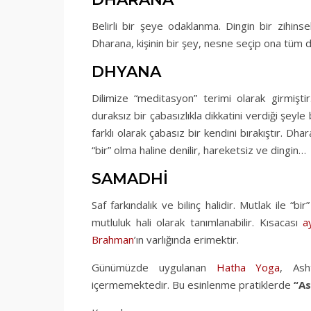
Belirli bir şeye odaklanma. Dingin bir zihins
Dharana, kişinin bir şey, nesne seçip ona tüm d
DHYANA
Dilimize “meditasyon” terimi olarak girmişt
duraksız bir çabasızlıkla dikkatini verdiği şey
farklı olarak çabasız bir kendini bırakıştır. Dh
“bir” olma haline denilir, hareketsiz ve dingin…
SAMADHİ
Saf farkındalık ve bilinç halidir. Mutlak ile “
mutluluk hali olarak tanımlanabilir. Kısacası
a
Brahman
’ın varlığında erimektir.
Günümüzde uygulanan
Hatha Yoga
, Ash
içermemektedir. Bu esinlenme pratiklerde
“A