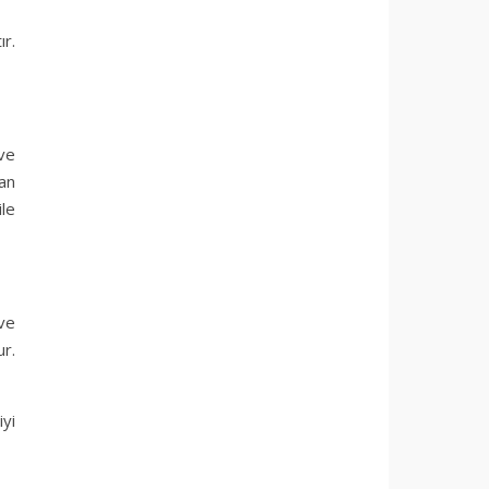
ır.
ve
dan
ile
 ve
ur.
yi