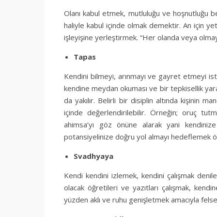
Olanı kabul etmek, mutluluğu ve hoşnutluğu be
haliyle kabul içinde olmak demektir. An için ye
işleyişine yerleştirmek. “Her olanda veya olmaya
Tapas
Kendini bilmeyi, arınmayı ve gayret etmeyi iste
kendine meydan okuması ve bir tepkisellik yaratm
da yakılır. Belirli bir disiplin altında kişinin
içinde değerlendirilebilir. Örneğin; oruç tu
ahimsa’yı göz önüne alarak yani kendinize ş
potansiyelinize doğru yol almayı hedeflemek ö
Svadhyaya
Kendi kendini izlemek, kendini çalışmak denileb
olacak öğretileri ve yazıtları çalışmak, ken
yüzden aklı ve ruhu genişletmek amacıyla felsef