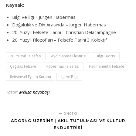
Kaynak:
Bilgi ve İlgi – Jürgen Habermas
Doğalcılık ve Din Arasında – Jürgen Habermas
20. Yüzyıl Felsefe Tarihi – Christian Delacampagne
20. Yüzyıl Filozofları – Felsefe Tarihi 3 Kolektif
20. Yüzyıl Felsefesi
Aydınlanma Eleştirisi
Bilgi Teorisi
Çağdaş Felsefe
Habermas Felsefesi
Hermeneutik Felsefe
İletişimsel Eylem Kuramı
İlgi ve Bilgi
Yazar:
Melisa Kayabaşı
ÖNCEKI
ADORNO ÜZERINE | AKIL TUTULMASI VE KÜLTÜR
ENDÜSTRISI