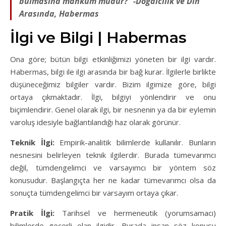
bulmasına mahkum mudur?” -Doğalcılık ve Din
Arasında, Habermas
İlgi ve Bilgi | Habermas
Ona göre; bütün bilgi etkinliğimizi yöneten bir ilgi vardır.
Habermas, bilgi ile ilgi arasında bir bağ kurar. İlgilerle birlikte
düşüneceğimiz bilgiler vardır. Bizim ilgimize göre, bilgi
ortaya çıkmaktadır. İlgi, bilgiyi yönlendirir ve onu
biçimlendirir. Genel olarak ilgi, bir nesnenin ya da bir eylemin
varoluş idesiyle bağlantılandığı haz olarak görünür.
Teknik İlgi:
Empirik-analitik bilimlerde kullanılır. Bunların
nesnesini belirleyen teknik ilgilerdir. Burada tümevarımcı
değil, tümdengelimci ve varsayımcı bir yöntem söz
konusudur. Başlangıçta her ne kadar tümevarımcı olsa da
sonuçta tümdengelimci bir varsayım ortaya çıkar.
Pratik İlgi:
Tarihsel ve hermeneutik (yorumsamacı)
bilimlerde geçerli olan ilgidir. Burada insan söz konusu