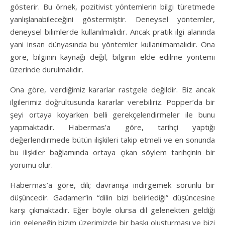
gösterir. Bu örnek, pozitivist yöntemlerin bilgi türetmede
yanlışlanabileceğini göstermiştir. Deneysel yöntemler,
deneysel bilimlerde kullanılmalıdır. Ancak pratik ilgi alanında
yani insan dünyasında bu yöntemler kullanılmamalıdır. Ona
göre, bilginin kaynağı değil, bilginin elde edilme yöntemi
üzerinde durulmalıdır.
Ona göre, verdiğimiz kararlar rastgele değildir. Biz ancak
ilgilerimiz doğrultusunda kararlar verebiliriz. Popper’da bir
şeyi ortaya koyarken belli gerekçelendirmeler ile bunu
yapmaktadır. Habermas’a göre, tarihçi yaptığı
değerlendirmede bütün ilişkileri takip etmeli ve en sonunda
bu ilişkiler bağlamında ortaya çıkan söylem tarihçinin bir
yorumu olur.
Habermas’a göre, dili; davranışa indirgemek sorunlu bir
düşüncedir. Gadamer’in “dilin bizi belirlediği” düşüncesine
karşı çıkmaktadır. Eğer böyle olursa dil gelenekten geldiği
için geleneğin bizim üzerimizde bir baskı oluşturması ve bizi