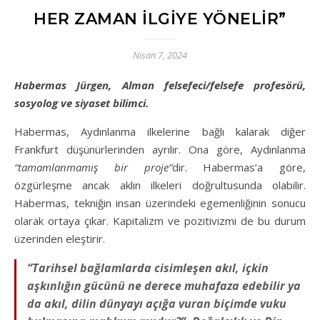
HER ZAMAN İLGIYE YÖNELIR”
Nisan 7, 2024
Habermas Jürgen, Alman felsefeci/felsefe profesörü,
sosyolog ve siyaset bilimci.
Habermas, Aydınlanma ilkelerine bağlı kalarak diğer
Frankfurt düşünürlerinden ayrılır. Ona göre, Aydınlanma
“tamamlanmamış bir proje”
dir. Habermas’a göre,
özgürleşme ancak aklın ilkeleri doğrultusunda olabilir.
Habermas, tekniğin insan üzerindeki egemenliğinin sonucu
olarak ortaya çıkar. Kapitalizm ve pozitivizmi de bu durum
üzerinden eleştirir.
“Tarihsel bağlamlarda cisimleşen akıl, içkin
aşkınlığın gücünü ne derece muhafaza edebilir ya
da akıl, dilin dünyayı açığa vuran biçimde vuku