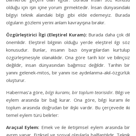
olduğu için işin içine yorum girmektedir. İnsan dünyasındaki
bilgiyi teknik alandaki bilgi gibi elde edemeyiz. Burada
olguların gözlemi yerini anlam kavrayışına bırakır.
Özgürleştirici İlgi (Eleştirel Kuram):
Burada daha çok dil
önemlidir. Eleştirel bilginin olduğu yerde eleştirel ilgi söz
konusudur. Bunlar, insanın bazı önyargılardan kurtulup
özgürleşmesiyle olanaklıdır. Ona göre tarih kör ve bilinçsiz
değildir, insan dünyasından bağımsız değildir. Tarihin bir
yanını gelenek-mitos, bir yanını ise aydınlanma-akıl-özgürlük
oluşturur.
Habermas’a göre,
bilgi kuramı, bir toplum teorisidir.
Bilgi ve
eylem arasında bir bağ kurar. Ona göre, bilgi kuramı ile
toplum arasında doğrudan bir ilişki vardır. Bu çerçevede iki
temel eylem türü belirler:
Araçsal Eylem:
Emek ve ile iletişimsel eylem arasında bir
ayrım yapar. Fiziksel ve sosyal olgularla bağlantılıdır. Teknik