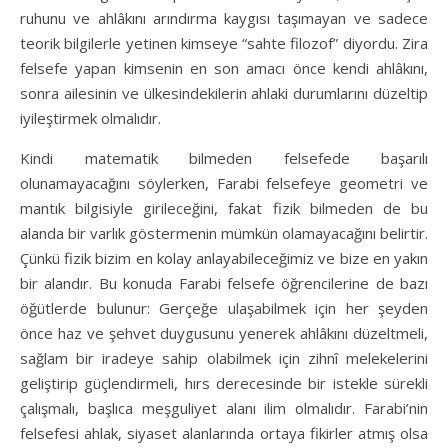
ruhunu ve ahlâkını arındırma kaygısı taşımayan ve sadece
teorik bilgilerle yetinen kimseye “sahte filozof” diyordu. Zira
felsefe yapan kimsenin en son amacı önce kendi ahlâkını,
sonra ailesinin ve ülkesindekilerin ahlaki durumlarını düzeltip
iyileştirmek olmalıdır.
Kindi matematik bilmeden felsefede başarılı
olunamayacağını söylerken, Farabi felsefeye geometri ve
mantık bilgisiyle girileceğini, fakat fizik bilmeden de bu
alanda bir varlık göstermenin mümkün olamayacağını belirtir.
Çünkü fizik bizim en kolay anlayabileceğimiz ve bize en yakın
bir alandır. Bu konuda Farabi felsefe öğrencilerine de bazı
öğütlerde bulunur: Gerçeğe ulaşabilmek için her şeyden
önce haz ve şehvet duygusunu yenerek ahlâkını düzeltmeli,
sağlam bir iradeye sahip olabilmek için zihnî melekelerini
geliştirip güçlendirmeli, hırs derecesinde bir istekle sürekli
çalışmalı, başlıca meşguliyet alanı ilim olmalıdır. Farabi’nin
felsefesi ahlak, siyaset alanlarında ortaya fikirler atmış olsa