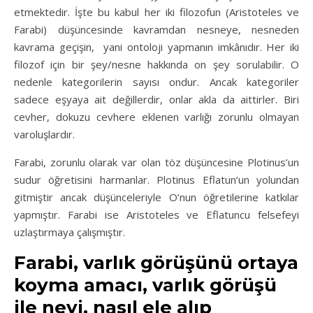
etmektedir. İşte bu kabul her iki filozofun (Aristoteles ve
Farabi) düşüncesinde kavramdan nesneye, nesneden
kavrama geçişin, yani ontoloji yapmanın imkânıdır. Her iki
filozof için bir şey/nesne hakkında on şey sorulabilir. O
nedenle kategorilerin sayısı ondur. Ancak kategoriler
sadece eşyaya ait değillerdir, onlar akla da aittirler. Biri
cevher, dokuzu cevhere eklenen varlığı zorunlu olmayan
varoluşlardır.
Farabi, zorunlu olarak var olan töz düşüncesine Plotinus’un
sudur öğretisini harmanlar. Plotinus Eflatun’un yolundan
gitmiştir ancak düşünceleriyle O’nun öğretilerine katkılar
yapmıştır. Farabi ise Aristoteles ve Eflatuncu felsefeyi
uzlaştırmaya çalışmıştır.
Farabi, v
arlık görüşünü ortaya
koyma amacı, varlık görüşü
ile neyi, nasıl ele alıp