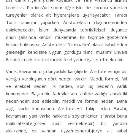
üst varlık hiyerarşisine koyacak ve Yeni Platoncu akımın
temsilcisi Plotinus’un sudur öğretisini de zorunlu varlıktan
türeyenler olarak alt hiyerarşilere uyarlayacaktır. Farabi
Tanrı tanımını yaparken Aristoteles’in düşüncelerinden
esinlenecektir. İslam dünyasında teorik/felsefi düşünce
onun şahsında kendini mükemmel bir biçimde gösterme
imkanı bulmuştur. Aristoteles’i ‘ilk muallim’ olarak kabul eden
geleneğin kendisine uygun gördüğü ‘ikinci muallim’ unvanı
Farabi’nin felsefe tarihindeki özel yerine işaret etmektedir.
Varlık, kavramın dış dünyadaki karşılığıdır. Aristoteles için bir
varlığın varoluşunun dört nedeni vardır. Maddi, formel, fail
ve ereksel neden. İlk neden, son üç nedenin varlık
konumudur. Başka bir ifadeyle son tahlilde varlığın ancak iki
nedeninden söz edilebilir, maddİ ve formel neden. Daha
açığı varlık konusunda Aristoteles’i takip eden Farabi,
kavramları yani varlık hakkında söylenilenleri (Farabi buna
makûlât/kategoriler adını vermektedir) bir yandan
akla/zihne, bir yandan eşya/nesne/obje/ye ait kabul