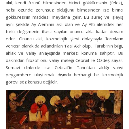
akıl, kendi özünü bilmesinden birinci gökküresinin (felek),
nefsi özünde zorunsuz olduğunu bilmesinden ise birinci
gökküresinin maddesi meydana gelir. Bu süreç ve işleyiş
aynı şekilde Ay-Aleminin aklı olan ve Ay-Altı alemdeki her
türlü değişmenin ilkesi sayılan onuncu akla kadar devam
eder. Onuncu akıl, kozmolojik işlevi dolayısıyla ‘formların
vericisi’ olarak da adlandırılan ‘Faal Akıl’ olup, Farabi’nin bilgi,
ahlak ve vahiy anlayışında merkezi konuma sahiptir. Bu
bakımdan filozof onu vahiy meleği Cebrail ile Özdeş sayar.
Semavi dinlerde ise Cebrail’in Tanrı’dan aldığı vahyi
peygambere ulaştırmak dışında herhangi bir kozmolojik
görevi söz konusu değildir.