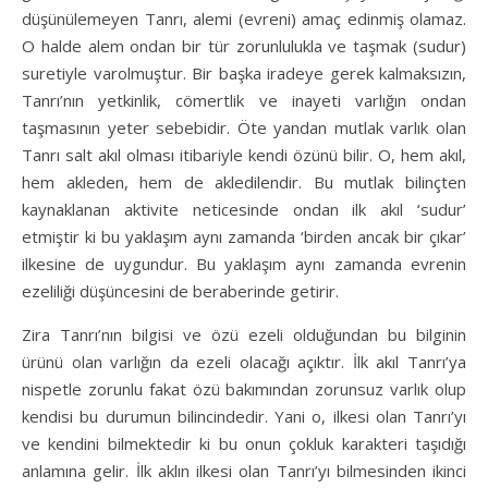
düşünülemeyen Tanrı, alemi (evreni) amaç edinmiş olamaz.
O halde alem ondan bir tür zorunlulukla ve taşmak (sudur)
suretiyle varolmuştur. Bir başka iradeye gerek kalmaksızın,
Tanrı’nın yetkinlik, cömertlik ve inayeti varlığın ondan
taşmasının yeter sebebidir. Öte yandan mutlak varlık olan
Tanrı salt akıl olması itibariyle kendi özünü bilir. O, hem akıl,
hem akleden, hem de akledilendir. Bu mutlak bilinçten
kaynaklanan aktivite neticesinde ondan ilk akıl ‘sudur’
etmiştir ki bu yaklaşım aynı zamanda ‘birden ancak bir çıkar’
ilkesine de uygundur. Bu yaklaşım aynı zamanda evrenin
ezeliliği düşüncesini de beraberinde getirir.
Zira Tanrı’nın bilgisi ve özü ezeli olduğundan bu bilginin
ürünü olan varlığın da ezeli olacağı açıktır. İlk akıl Tanrı’ya
nispetle zorunlu fakat özü bakımından zorunsuz varlık olup
kendisi bu durumun bilincindedir. Yani o, ilkesi olan Tanrı’yı
ve kendini bilmektedir ki bu onun çokluk karakteri taşıdığı
anlamına gelir. İlk aklın ilkesi olan Tanrı’yı bilmesinden ikinci