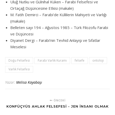
Uluğ Nutku ve Gülnihal Küken – Farabi Felsefesi ve
Ortaçağ Düşüncesine Etkisi (makale)
M. Fatih Demirci – Farabi’de Küllilerin Mahiyeti ve Varlığı
(makale)
Belleten sayı 194 – Ağustos 1985 – Türk Filozofu Farabi
ve Düşüncesi
Diyanet Dergi – Farabi’nin Tevhid Anlayışı ve Sıfatlar
Meselesi
Doğu Felsefesi
Farabi Varlık Kuramı
felsefe
ontoloji
Varlık Felsefesi
Yazar:
Melisa Kayabaşı
ÖNCEKI
KONFÜÇYÜS AHLAK FELSEFESI - JEN İNSANI OLMAK