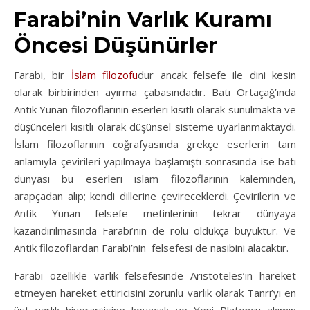
Farabi’nin Varlık Kuramı
Öncesi Düşünürler
Farabi, bir
İslam filozofu
dur ancak felsefe ile dini kesin
olarak birbirinden ayırma çabasındadır. Batı Ortaçağ’ında
Antik Yunan filozoflarının eserleri kısıtlı olarak sunulmakta ve
düşünceleri kısıtlı olarak düşünsel sisteme uyarlanmaktaydı.
İslam filozoflarının coğrafyasında grekçe eserlerin tam
anlamıyla çevirileri yapılmaya başlamıştı sonrasında ise batı
dünyası bu eserleri islam filozoflarının kaleminden,
arapçadan alıp; kendi dillerine çevireceklerdi. Çevirilerin ve
Antik Yunan felsefe metinlerinin tekrar dünyaya
kazandırılmasında Farabi’nin de rolü oldukça büyüktür. Ve
Antik filozoflardan Farabi’nin felsefesi de nasibini alacaktır.
Farabi özellikle varlık felsefesinde Aristoteles’in hareket
etmeyen hareket ettiricisini zorunlu varlık olarak Tanrı’yı en