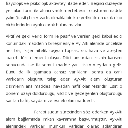
fizyolojik ve psikolojik aktiviteyi ifade eder. Beşinci düzeyde
yer alan form ile altıncı varlık mertebesini oluşturan madde
yalın (basit) birer varlık olmakla birlikte yetkinlikten uzak olup
birbirlerinden ayrık olarak bulunamazlar.
Aktif ve şekil verici form ile pasif ve verilen şekli kabul edici
konumdaki maddenin birleşmesiyle Ay-Altı alemde öncelikle
her biri, ikişer nitelik taşıyan toprak, su, hava ve ateşten
ibaret dört element oluşur. Dört unsurdan ikisinin karışımı
sonucunda ise ilk somut madde yani cisim meydana gelir.
Bunu da ilk aşamada cansız varlıkların, sonra da canlı
varlıkların oluşumu takip eder. Ay-Altı alemi oluşturan
cisimlerin ana maddesi havadan hafif olan ‘esir’dir. Esir; o
dönem uzayı doldurduğu, yıldız ve gezegenleri oluşturduğu
sanılan hafif, saydam ve esnek olan maddedir.
Farabi sudur sürecinden söz ederken Ay-Altı
alem bağlamında imkan kavramına başvurmuştur. Ay-Altı
alemindeki varlıkları mümkün varlıklar olarak adlandıran