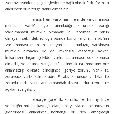
semavi cisimlerin çeşitli işlevlerine bağlı olarak farklı formları
alabilecek bir niteliğe sahip olmasıdır.
Farabi,’Hem varolması hem de varolmaması
mümkün varlık’ diye tanımladığı zorunsuz varlığı
‘varolmaması mümkün olmayan’ ile ‘varolması mümkün
olmayan’ şeklindeki iki uç arasında konumlandırır. Farabi’nin
‘varolmaması mümkün olmayan’ ile zorunluyu, ‘varolması
mümkün olmayan’ ile de imkansızı kastettiği açıktır.
İmkansızın hiçbir şekilde varlık kazanması söz konusu
olmadığı ve aslında varlığa sıfat kılınmak istenmesinin bile
anlamsızlığı dikkate alındığında, geriye zorunlu varlık ile
zorunsuz varlık kalmaktadır. Farabi, zorunsuz varlıklar ile
zorunlu varlık yani Tanrı arasındaki ilişkiyi Sudur Teorisi ile
açıklamaya çalışır.
Farabi’ye göre; İlk, zorunlu, her türlü iyilik ve
yetkinliğin mutlak kaynağı olan, dolayısıyla da bir ihtiyacın
giderilmesi anlamında herhangi bir şey amaçladığı