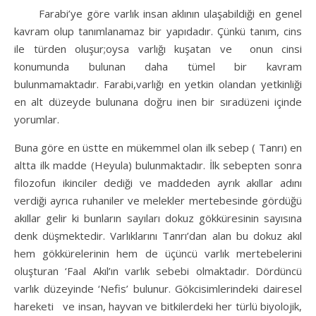
Farabi’ye göre varlık insan aklının ulaşabildiği en genel
kavram olup tanımlanamaz bir yapıdadır. Çünkü tanım, cins
ile türden oluşur;oysa varlığı kuşatan ve onun cinsi
konumunda bulunan daha tümel bir kavram
bulunmamaktadır. Farabi,varlığı en yetkin olandan yetkinliği
en alt düzeyde bulunana doğru inen bir sıradüzeni içinde
yorumlar.
Buna göre en üstte en mükemmel olan ilk sebep ( Tanrı) en
altta ilk madde (Heyula) bulunmaktadır. İlk sebepten sonra
filozofun ikinciler dediği ve maddeden ayrık akıllar adını
verdiği ayrıca ruhaniler ve melekler mertebesinde gördüğü
akıllar gelir ki bunların sayıları dokuz gökküresinin sayısına
denk düşmektedir. Varlıklarını Tanrı’dan alan bu dokuz akıl
hem gökkürelerinin hem de üçüncü varlık mertebelerini
oluşturan ‘Faal Akıl’ın varlık sebebi olmaktadır. Dördüncü
varlık düzeyinde ‘Nefis’ bulunur. Gökcisimlerindeki dairesel
hareketi ve insan, hayvan ve bitkilerdeki her türlü biyolojik,