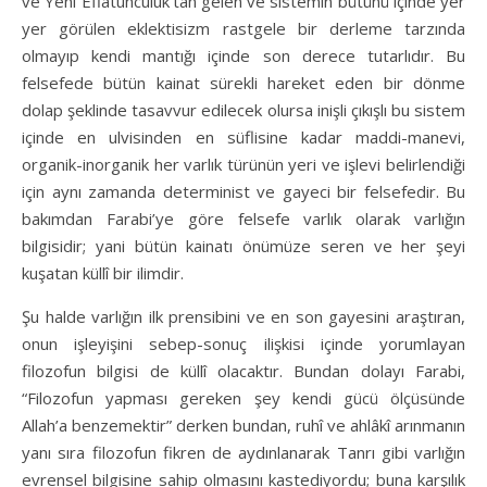
ve Yeni Eflatunculuk’tan gelen ve sistemin bütünü içinde yer
yer görülen eklektisizm rastgele bir derleme tarzında
olmayıp kendi mantığı içinde son derece tutarlıdır. Bu
felsefede bütün kainat sürekli hareket eden bir dönme
dolap şeklinde tasavvur edilecek olursa inişli çıkışlı bu sistem
içinde en ulvisinden en süflisine kadar maddi-manevi,
organik-inorganik her varlık türünün yeri ve işlevi belirlendiği
için aynı zamanda determinist ve gayeci bir felsefedir. Bu
bakımdan Farabi’ye göre felsefe varlık olarak varlığın
bilgisidir; yani bütün kainatı önümüze seren ve her şeyi
kuşatan küllî bir ilimdir.
Şu halde varlığın ilk prensibini ve en son gayesini araştıran,
onun işleyişini sebep-sonuç ilişkisi içinde yorumlayan
filozofun bilgisi de küllî olacaktır. Bundan dolayı Farabi,
“Filozofun yapması gereken şey kendi gücü ölçüsünde
Allah’a benzemektir” derken bundan, ruhî ve ahlâkî arınmanın
yanı sıra filozofun fikren de aydınlanarak Tanrı gibi varlığın
evrensel bilgisine sahip olmasını kastediyordu; buna karşılık