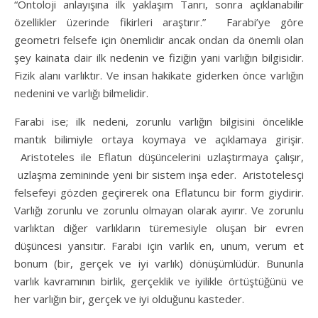
“Ontoloji anlayışına ilk yaklaşım Tanrı, sonra açıklanabilir
özellikler üzerinde fikirleri araştırır.” Farabi’ye göre
geometri felsefe için önemlidir ancak ondan da önemli olan
şey kainata dair ilk nedenin ve fiziğin yani varlığın bilgisidir.
Fizik alanı varlıktır. Ve insan hakikate giderken önce varlığın
nedenini ve varlığı bilmelidir.
Farabi ise; ilk nedeni, zorunlu varlığın bilgisini öncelikle
mantık bilimiyle ortaya koymaya ve açıklamaya girişir.
Aristoteles ile Eflatun düşüncelerini uzlaştırmaya çalışır,
uzlaşma zemininde yeni bir sistem inşa eder. Aristotelesçi
felsefeyi gözden geçirerek ona Eflatuncu bir form giydirir.
Varlığı zorunlu ve zorunlu olmayan olarak ayırır. Ve zorunlu
varlıktan diğer varlıkların türemesiyle oluşan bir evren
düşüncesi yansıtır. Farabi için varlık en, unum, verum et
bonum (bir, gerçek ve iyi varlık) dönüşümlüdür. Bununla
varlık kavramının birlik, gerçeklik ve iyilikle örtüştüğünü ve
her varlığın bir, gerçek ve iyi olduğunu kasteder.