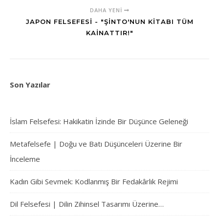
DAHA YENI
JAPON FELSEFESI - "ŞINTO'NUN KITABI TÜM
KAINATTIR!"
Son Yazılar
İslam Felsefesi: Hakikatin İzinde Bir Düşünce Geleneği
Metafelsefe | Doğu ve Batı Düşünceleri Üzerine Bir
İnceleme
Kadın Gibi Sevmek: Kodlanmış Bir Fedakârlık Rejimi
Dil Felsefesi | Dilin Zihinsel Tasarımı Üzerine…