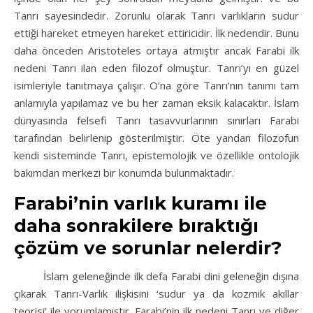
Tanrı sayesindedir. Zorunlu olarak Tanrı varlıkların sudur
ettiği hareket etmeyen hareket ettiricidir. İlk nedendir. Bunu
daha önceden Aristoteles ortaya atmıştır ancak Farabi ilk
nedeni Tanrı ilan eden filozof olmuştur. Tanrı’yı en güzel
isimleriyle tanıtmaya çalışır. O’na göre Tanrı’nın tanımı tam
anlamıyla yapılamaz ve bu her zaman eksik kalacaktır. İslam
dünyasında felsefi Tanrı tasavvurlarının sınırları Farabi
tarafından belirlenip gösterilmiştir. Öte yandan filozofun
kendi sisteminde Tanrı, epistemolojik ve özellikle ontolojik
bakımdan merkezi bir konumda bulunmaktadır.
Farabi’nin v
arlık kuramı ile
daha sonrakilere bıraktığı
çözüm ve sorunlar nelerdir?
İslam geleneğinde ilk defa Farabi dini geleneğin dışına
çıkarak Tanrı-Varlık ilişkisini ‘sudur ya da kozmik akıllar
teorisi’ ile yorumlamıştır. Farabi’nin ilk nedeni Tanrı ve diğer