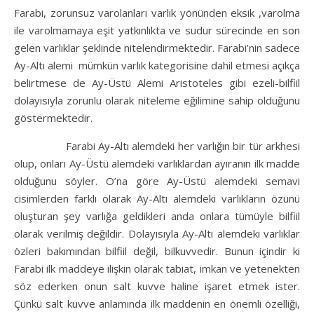
Farabi, zorunsuz varolanları varlık yönünden eksik ,varolma
ile varolmamaya eşit yatkınlıkta ve sudur sürecinde en son
gelen varlıklar şeklinde nitelendirmektedir. Farabi’nin sadece
Ay-Altı alemi mümkün varlık kategorisine dahil etmesi açıkça
belirtmese de Ay-Üstü Alemi Aristoteles gibi ezeli-bilfiil
dolayısıyla zorunlu olarak niteleme eğilimine sahip olduğunu
göstermektedir.
Farabi Ay-Altı alemdeki her varlığın bir tür arkhesi
olup, onları Ay-Üstü alemdeki varlıklardan ayıranın ilk madde
olduğunu söyler. O’na göre Ay-Üstü alemdeki semavi
cisimlerden farklı olarak Ay-Altı alemdeki varlıkların özünü
oluşturan şey varlığa geldikleri anda onlara tümüyle bilfiil
olarak verilmiş değildir. Dolayısıyla Ay-Altı alemdeki varlıklar
özleri bakımından bilfiil değil, bilkuvvedir. Bunun içindir ki
Farabi ilk maddeye ilişkin olarak tabiat, imkan ve yetenekten
söz ederken onun salt kuvve haline işaret etmek ister.
Çünkü salt kuvve anlamında ilk maddenin en önemli özelliği,