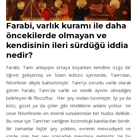
Farabi, v
arlık kuramı ile daha
öncekilerde olmayan ve
kendisinin ileri sürdüğü iddia
nedir?
Farabi, Tanrı anlayışını ortaya koyarken kendine özgü bir
öğreti geliştirmiş ve İslam kültürü içerisinde, Tanrı’dan,
felsefenin diliyle bahsetmiştir. Tanrı’yı zorunlu varlık olarak
gören Farabi, Tanrı’da varlık ve nitelik ayrımı olmadığını
belirleyen ilk filozoftur. Her şey ondan türemiştir. İyi ya da
kötü, güzel ya da çirkin gibi niteliklerin anlamı yoktur. Ve
onun felsefesinin en önemli sunularından biri hudüs delilidir.
Bu onun için Tanrı’nın varlığının kozmolojik kanıtlardan biridir.
Bir zamanlar hiçbir şey yokken, evrenin mevcudiyeti ve
içinde olan her şey sonradan meydana gelmiştir. Ve bu