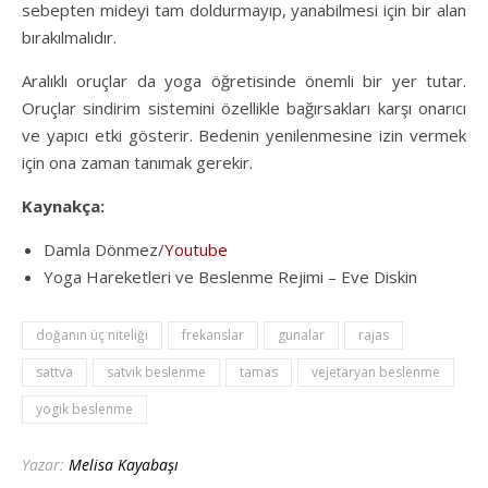
sebepten mideyi tam doldurmayıp, yanabilmesi için bir alan
bırakılmalıdır.
Aralıklı oruçlar da yoga öğretisinde önemli bir yer tutar.
Oruçlar sindirim sistemini özellikle bağırsakları karşı onarıcı
ve yapıcı etki gösterir. Bedenin yenilenmesine izin vermek
için ona zaman tanımak gerekir.
Kaynakça:
Damla Dönmez/
Youtube
Yoga Hareketleri ve Beslenme Rejimi – Eve Diskin
doğanın üç niteliği
frekanslar
gunalar
rajas
sattva
satvik beslenme
tamas
vejetaryan beslenme
yogik beslenme
Yazar:
Melisa Kayabaşı