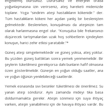
engellemiş olursunuz. Durursanız ve enerjinin orada
yoğunlaşmasına izin verirseniz, ateş hareketi midenizde
toplanır. Yoga “sindirim ateşi hastalıkların kökenidir.” der.
Tüm hastalıkların kökeni her açıdan yanlış bir beslenişten
gelmektedir. Beslenirken, konuşulması da ateşinizin tam
olarak harlanmasına engel olur. “Konuşulsa bile frekansınızı
düşürecek tartışmalardan uzak hoş sohbetlerin içindeyken
konuşun, harici zehir etkisi yaratabilir.”*
Güneş ateşi simgelemektedir ve güneş yoksa, ateş yoktur.
Bu yüzden güneş battıktan sonra yemek yenmemelidir. Bir
şeylerin tüketilmesi gerekiyorsa dahi bunların hafif olmasına
özen gösterilmelidir. Güneşin en yoğun olduğu saatler, ana
ve yoğun öğünün yenilebileceği saatlerdir.
Yemek esnasında sıvı besinler tüketilmesi de önerilmez. Su
yanan ateşi söndürür. Aynı zamanda mideyi tıka basa
doldurmamakta gerekir. Ateşin sönmesi için suya ihtiyaç
varken, ateşin yanabilmesi için de havaya ihtiyacı vardır. Bu