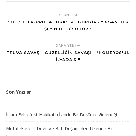
ÖNCEKI
SOFISTLER-PROTAGORAS VE GORGIAS "İNSAN HER
ŞEYIN ÖLÇÜSÜDÜR!"
DAHA YENI
TRUVA SAVAŞI- GÜZELLIĞIN SAVAŞI - "HOMEROS'UN
İLYADA'SI"
Son Yazılar
İslam Felsefesi: Hakikatin İzinde Bir Düşünce Geleneği
Metafelsefe | Doğu ve Batı Düşünceleri Üzerine Bir