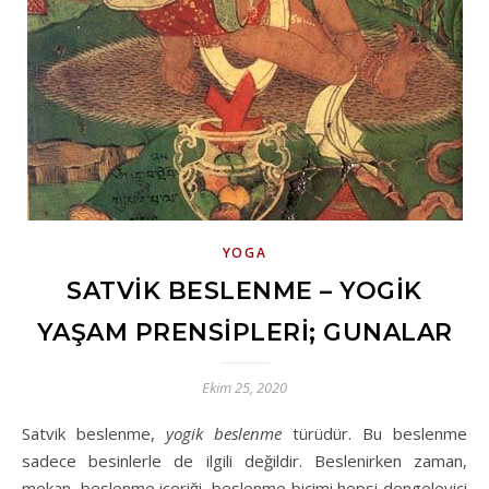
YOGA
SATVIK BESLENME – YOGIK
YAŞAM PRENSIPLERI; GUNALAR
Ekim 25, 2020
Satvik beslenme,
yogik beslenme
türüdür. Bu beslenme
sadece besinlerle de ilgili değildir. Beslenirken zaman,
mekan, beslenme içeriği, beslenme biçimi hepsi dengeleyici