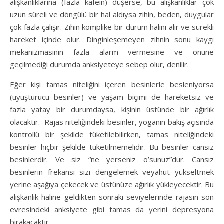
alışkanlıklarına (fazla kafein) düşerse, bu alışkanlıklar çok
uzun süreli ve döngülü bir hal aldıysa zihin, beden, duygular
çok fazla çalışır. Zihin komplike bir durum halini alır ve sürekli
hareket içinde olur. Dinginleşemeyen zihnin sonu kaygı
mekanizmasının fazla alarm vermesine ve önüne
geçilmediği durumda anksiyeteye sebep olur, denilir.
Eğer kişi tamas niteliğini içeren besinlerle besleniyorsa
(uyuşturucu besinler) ve yaşam biçimi de hareketsiz ve
fazla yatay bir durumdaysa, kişinin üstünde bir ağırlık
olacaktır. Rajas niteliğindeki besinler, yoganın bakış açısında
kontrollü bir şekilde tüketilebilirken, tamas niteliğindeki
besinler hiçbir şekilde tüketilmemelidir. Bu besinler cansız
besinlerdir. Ve siz “ne yerseniz o’sunuz”dur. Cansız
besinlerin frekansı sizi dengelemek veyahut yükseltmek
yerine aşağıya çekecek ve üstünüze ağırlık yükleyecektir. Bu
alışkanlık haline geldikten sonraki seviyelerinde rajasın son
evresindeki anksiyete gibi tamas da yerini depresyona
bırakacaktır.