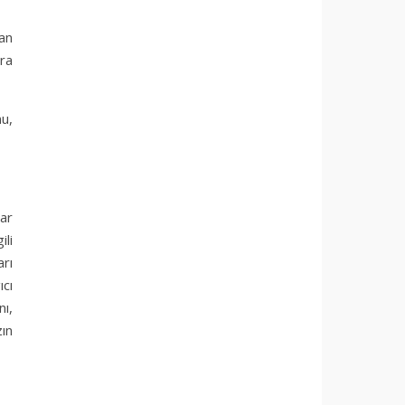
dan
ara
u,
lar
ili
rı
ıcı
nı,
zın