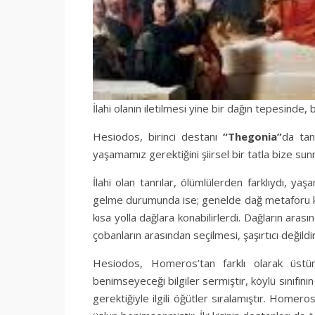
İlahi olanın iletilmesi yine bir dağın tepesinde, 
Hesiodos, birinci destanı
“Thegonia”
da tan
yaşamamız gerektiğini şiirsel bir tatla bize su
İlahi olan tanrılar, ölümlülerden farklıydı, y
gelme durumunda ise; genelde dağ metaforu kul
kısa yolla dağlara konabilirlerdi. Dağların ara
çobanların arasından seçilmesi, şaşırtıcı değildir
Hesiodos, Homeros’tan farklı olarak üstün 
benimseyeceği bilgiler sermiştir, köylü sınıfını
gerektiğiyle ilgili öğütler sıralamıştır. Homero