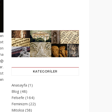
nın
ıt
ken
ha
ğı
r.
KATEGORILER
üst
ın
Anasayfa
(1)
Blog
(48)
Felsefe
(164)
Feminizm
(22)
Mitoloji
(58)