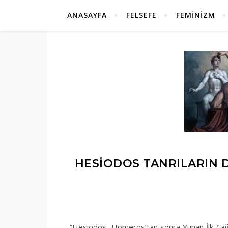
ANASAYFA
FELSEFE
FEMINIZM
HESIODOS TANRILARIN
“Hesiodos, Homeros’tan sonra Yunan İlk Çağı’n