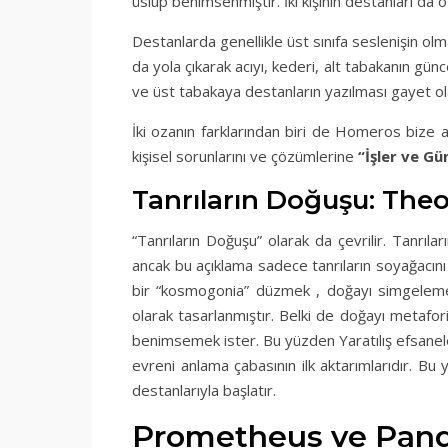
üslup benimsenmiştir. İki kişinin destanları da öze
Destanlarda genellikle üst sınıfa seslenişin ol
da yola çıkarak acıyı, kederi, alt tabakanın gün
ve üst tabakaya destanların yazılması gayet ola
İki ozanın farklarından biri de Homeros bize 
kişisel sorunlarını ve çözümlerine
“İşler ve Gü
Tanrıların Doğuşu: The
“Tanrıların Doğuşu” olarak da çevrilir. Tanrılar
ancak bu açıklama sadece tanrıların soyağacını 
bir “kosmogonia” düzmek , doğayı simgelemek 
olarak tasarlanmıştır. Belki de doğayı metafori
benimsemek ister. Bu yüzden Yaratılış efsanele
evreni anlama çabasının ilk aktarımlarıdır. Bu 
destanlarıyla başlatır.
Prometheus ve Pando