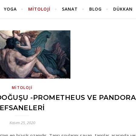
YOGA
MITOLOJI
SANAT
BLOG
DÜKKAN
MITOLOJI
 DOĞUŞU -PROMETHEUS VE PANDORA
EFSANELERI
Kasım 25, 2020
ın en büyük ozanıdır. Tanrı soylarını sayan, tanrılar arasında ye