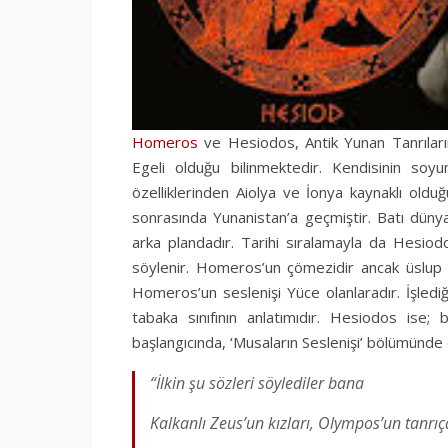
Homeros
ve Hesiodos, Antik Yunan Tanrıların
Egeli olduğu bilinmektedir. Kendisinin so
özelliklerinden Aiolya ve İonya kaynaklı oldu
sonrasında Yunanistan’a geçmiştir. Batı düny
arka plandadır. Tarihi sıralamayla da Hesiodo
söylenir. Homeros’un çömezidir ancak üslup ba
Homeros’un seslenişi Yüce olanlaradır. İşlediğ
tabaka sınıfının anlatımıdır. Hesiodos ise;
başlangıcında, ‘Musaların Seslenişi’ bölümünde d
“İlkin şu sözleri söylediler bana
Kalkanlı Zeus’un kızları, Olympos’un tanrıça