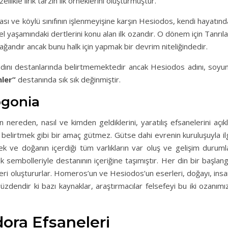
llikle lirik tarzın ilk örneklerini oluşturmuştur.
ması ve köylü sınıfının işlenmeyişine karşın Hesiodos, kendi hayatın
cel yaşamındaki dertlerini konu alan ilk ozandır. O dönem için Tanrıl
ğandır ancak bunu halk için yapmak bir devrim niteliğindedir.
adını destanlarında belirtmemektedir ancak Hesiodos adını, soyun
nler”
destanında sık sık değinmiştir.
ogonia
ın nereden, nasıl ve kimden geldiklerini, yaratılış efsanelerini açık
belirtmek gibi bir amaç gütmez. Gütse dahi evrenin kuruluşuyla ilg
ve doğanın içerdiği tüm varlıkların var oluş ve gelişim durumla
k sembolleriyle destanının içeriğine taşımıştır. Her din bir başlang
ri oluştururlar. Homeros’un ve Hesiodos’un eserleri, doğayı, insa
yüzdendir ki bazı kaynaklar, araştırmacılar felsefeyi bu iki ozanımı
ra Efsaneleri