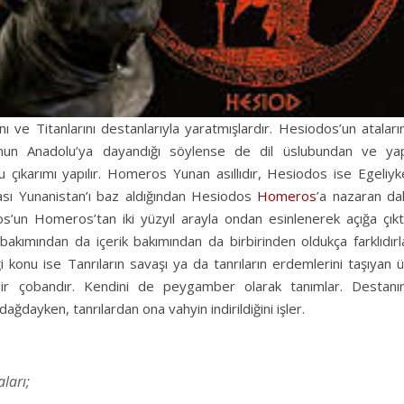
ı ve Titanlarını destanlarıyla yaratmışlardır. Hesiodos’un ataları
yunun Anadolu’ya dayandığı söylense de dil üslubundan ve yap
ğu çıkarımı yapılır. Homeros Yunan asıllıdır, Hesiodos ise Egeliy
ası Yunanistan’ı baz aldığından Hesiodos
Homeros
’a nazaran da
s’un Homeros’tan iki yüzyıl arayla ondan esinlenerek açığa çıktı
kımından da içerik bakımından da birbirinden oldukça farklıdırla
i konu ise Tanrıların savaşı ya da tanrıların erdemlerini taşıyan 
 bir çobandır. Kendini de peygamber olarak tanımlar. Destanın
ağdayken, tanrılardan ona vahyin indirildiğini işler.
ları;