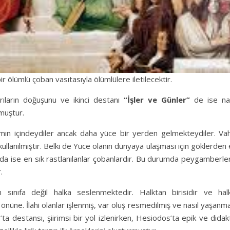
bir ölümlü çoban vasıtasıyla ölümlülere iletilecektir.
rıların doğuşunu ve ikinci destanı
“İşler ve Günler”
de ise nas
nmuştur.
aşamın içindeydiler ancak daha yüce bir yerden gelmekteydiler. Va
lanılmıştır. Belki de Yüce olanın dünyaya ulaşması için göklerden
sında ise en sık rastlanılanlar çobanlardır. Bu durumda peygamberle
.
sınıfa değil halka seslenmektedir. Halktan birisidir ve halk
n önüne. İlahi olanlar işlenmiş, var oluş resmedilmiş ve nasıl yaşanm
s’ta destansı, şiirimsi bir yol izlenirken, Hesiodos’ta epik ve didak