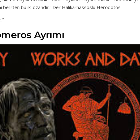
erini belirten bu iki ozandır.” Der Halikarnassoslu Herodotos.
.”
omeros Ayrımı