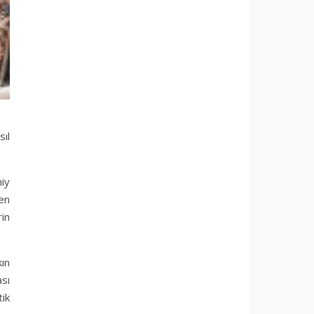
ıl
hiy
 en
rin
ın
ası
tik