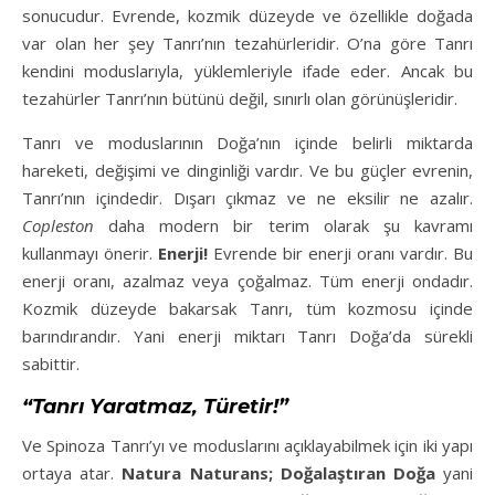
sonucudur. Evrende, kozmik düzeyde ve özellikle doğada
var olan her şey Tanrı’nın tezahürleridir. O’na göre Tanrı
kendini moduslarıyla, yüklemleriyle ifade eder. Ancak bu
tezahürler Tanrı’nın bütünü değil, sınırlı olan görünüşleridir.
Tanrı ve moduslarının Doğa’nın içinde belirli miktarda
hareketi, değişimi ve dinginliği vardır. Ve bu güçler evrenin,
Tanrı’nın içindedir. Dışarı çıkmaz ve ne eksilir ne azalır.
Copleston
daha modern bir terim olarak şu kavramı
kullanmayı önerir.
Enerji!
Evrende bir enerji oranı vardır. Bu
enerji oranı, azalmaz veya çoğalmaz. Tüm enerji ondadır.
Kozmik düzeyde bakarsak Tanrı, tüm kozmosu içinde
barındırandır. Yani enerji miktarı Tanrı Doğa’da sürekli
sabittir.
“Tanrı Yaratmaz, Türetir!”
Ve Spinoza Tanrı’yı ve moduslarını açıklayabilmek için iki yapı
ortaya atar.
Natura Naturans; Doğalaştıran Doğa
yani