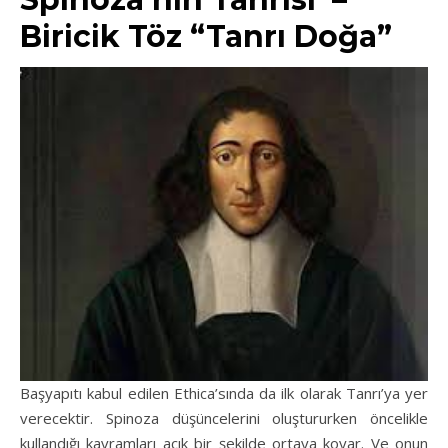
Biricik Töz “Tanrı Doğa”
Başyapıtı kabul edilen Ethica’sında da ilk olarak Tanrı’ya yer
verecektir. Spinoza düşüncelerini oluştururken öncelikle
kullandığı kavramları açık bir şekilde ortaya koyar. Ve onun