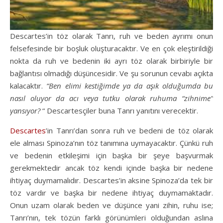
Descartes’in töz olarak Tanrı, ruh ve beden ayrımı onun
felsefesinde bir boşluk oluşturacaktır. Ve en çok eleştirildiği
nokta da ruh ve bedenin iki ayrı töz olarak birbiriyle bir
bağlantısı olmadığı düşüncesidir. Ve şu sorunun cevabı açıkta
kalacaktır.
“Ben elimi kestiğimde ya da aşık olduğumda bu
nasıl oluyor da acı veya tutku olarak ruhuma “zihnime”
yansıyor?
“ Descartesçiler buna Tanrı yanıtını verecektir.
Descartes
’in Tanrı’dan sonra ruh ve bedeni de töz olarak
ele alması Spinoza’nın töz tanımına uymayacaktır. Çünkü ruh
ve bedenin etkileşimi için başka bir şeye başvurmak
gerekmektedir ancak töz kendi içinde başka bir nedene
ihtiyaç duymamalıdır. Descartes’in aksine Spinoza’da tek bir
töz vardır ve başka bir nedene ihtiyaç duymamaktadır.
Onun uzam olarak beden ve düşünce yani zihin, ruhu ise;
Tanrı’nın, tek tözün farklı görünümleri olduğundan aslına