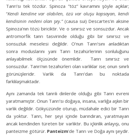
Tanrı’sı tek tözdür. Spinoza ”töz” kavramını şöyle açıklar;
“
Kendi kendine var olabilen, özü var oluşu kapsayan, kendi
kendisinin nedeni olan şey.”
(causa sui) Descartes’in aksine
Spinoza’nın tözü biriciktir. Ve o sınırsız ve sonsuzdur. Ancak
antromorfik tanrı tasvirinde olduğu gibi bir sınırsız ve
sonsuzluk meselesi değildir. O’nun Tanrı’sını anladıktan
sonra moduslarını yani Tanrı tezahürlerinin sonluluğunu
anlayabilmek ölçüsünde önemlidir. Tanrı sınırsız ve
sonsuzdur. Tanrı’nın tezahürleri olan varlıklar ise; onun sınırlı
görünüşleridir. Varlık da Tanrı’dan bu noktada
farklılaşmaktadır.
Aynı zamanda tek tanrılı dinlerde olduğu gibi Tanrı evreni
yaratmamıştır. Onun Tanrı’sı doğaya, insana, varlığa aşkın bir
varlık değildir. Gökyüzünde oturup, müdahale edici bir Tanrı
da yoktur. Tanrı, her şeyi içinde barındıran, yaratmayan
ancak kendinden türeten bir varlıktır. Bu içkinlik anlayışı, onu
panteizme götürür.
Panteizm
’de Tanrı ve Doğa aynı şeydir.