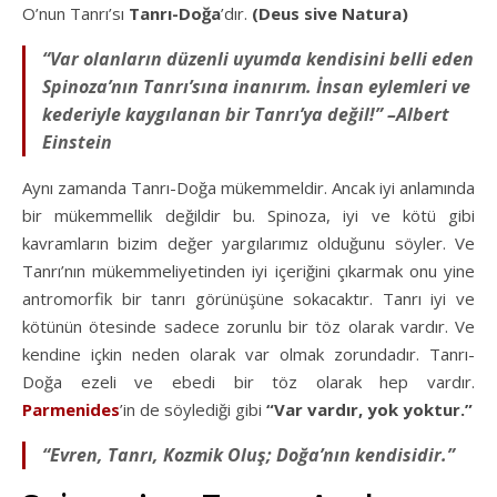
O’nun Tanrı’sı
Tanrı-Doğa
’dır.
(Deus sive Natura)
“Var olanların düzenli uyumda kendisini belli eden
Spinoza’nın Tanrı’sına inanırım. İnsan eylemleri ve
kederiyle kaygılanan bir Tanrı’ya değil!” –Albert
Einstein
Aynı zamanda Tanrı-Doğa mükemmeldir. Ancak iyi anlamında
bir mükemmellik değildir bu. Spinoza, iyi ve kötü gibi
kavramların bizim değer yargılarımız olduğunu söyler. Ve
Tanrı’nın mükemmeliyetinden iyi içeriğini çıkarmak onu yine
antromorfik bir tanrı görünüşüne sokacaktır. Tanrı iyi ve
kötünün ötesinde sadece zorunlu bir töz olarak vardır. Ve
kendine içkin neden olarak var olmak zorundadır. Tanrı-
Doğa ezeli ve ebedi bir töz olarak hep vardır.
Parmenides
’in de söylediği gibi
“Var vardır, yok yoktur.”
“Evren, Tanrı, Kozmik Oluş; Doğa’nın kendisidir.”