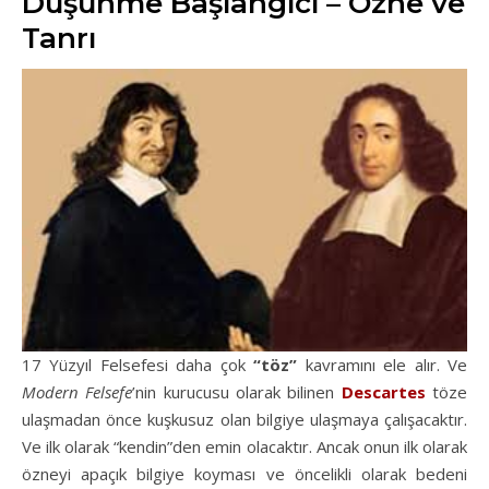
Düşünme Başlangıcı – Özne ve
Tanrı
17 Yüzyıl Felsefesi daha çok
“töz”
kavramını ele alır. Ve
Modern Felsefe
’nin kurucusu olarak bilinen
Descartes
töze
ulaşmadan önce kuşkusuz olan bilgiye ulaşmaya çalışacaktır.
Ve ilk olarak “kendin”den emin olacaktır. Ancak onun ilk olarak
özneyi apaçık bilgiye koyması ve öncelikli olarak bedeni