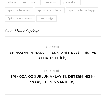
ethica
moduslar
panteizm
paralelizm
spinoza felsefesi
spinoza ontolojisi
spinoza töz anlayışı
Spinoza'nın tanrısı
tanrı doğa
Yazar:
Melisa Kayabaşı
ÖNCEKI
SPINOZA'NIN HAYATI - ESKI AHIT ELEŞTIRISI VE
AFOROZ EDILIŞI
DAHA YENI
SPINOZA ÖZGÜRLÜK ANLAYIŞI, DETERMINIZM-
"NAKŞEDILMIŞ VAROLUŞ"