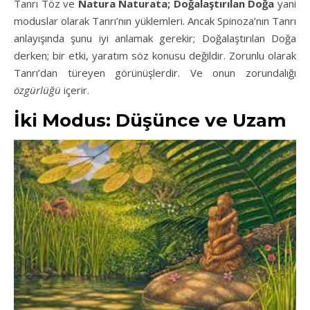
Tanrı Töz ve
Natura Naturata; Doğalaştırılan Doğa
yani
moduslar olarak Tanrı’nın yüklemleri. Ancak Spinoza’nın Tanrı
anlayışında şunu iyi anlamak gerekir; Doğalaştırılan Doğa
derken; bir etki, yaratım söz konusu değildir. Zorunlu olarak
Tanrı’dan türeyen görünüşlerdir. Ve onun zorundalığı
özgürlüğü
içerir.
İki Modus: Düşünce ve Uzam