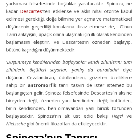
yadsıması felsefesinde boşluklar yaratacaktır. Spinoza, ne
kadar
Descartes
’ten etkilense ve aklın nihai otorite kabul
edilmesi gerektiği, doğa bilimine yer açma ve matematiksel
düşüncenin geçerliliği konularına itiraz etmese de, O’nun
Tanrı anlayışını, apaçık olana ulaşmak için ilk olarak kendinden
başlamasını eleştirir. Ve Descartes’in özneden başlayıp,
bütünü kaçırdığını düşünmektedir.
‘Düşünmeye kendilerinden başlayanlar kendi zihinlerini tüm
zihinlerin ölçütleri sayarlar, yanlış da buradadır’
diye
düşünür. Cezalandıran, ödüllendiren, gözeten özelliklere
sahip bir
antromorfik
tanrı tasviri de ister istemez bu
başlangıçtan gelir. Spinoza felsefesinde Descartes’in aksine
bireyden değil, özneden yani kendinden değil; bütünden,
bir’in kendisinden, ben-olmayandan yani biricik tözünden
başlayacaktır. Spinoza’nın alt üst edici bakışı
Hegel
ve
Nietzsche
gibi önemli filozofları da etkileyecektir.
Spinoza’nın Tanrısı –