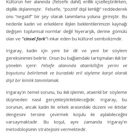
Kültürün her alanında (felsefe dahil) erillik içselleştirilirken,
dişillik dışlanmıştır. Felsefe, “pozitif dişil kimliği” reddederek
onu “negatif” bir şey olarak tanımlama yoluna girmiştir. Bu
nedenle kadın ve erkeklere ilişkin beklentilerimizin kaynağı
değişen toplumsal normlar değil hiyerarşik, derine gömülü
olan ve
“cinsel fark”
ı inkar eden bu kültürel sembolizmdir.
Irigaray, kadın için yeni bir dil ve yeni bir söylem
gereksinimini belirtir. Onun bu bağlamdaki tartışmaları ikili bir
yönelim içerir:
Felsefe alanında ataerkilliğin yerini ve
boyutunu belirlemek ve buradaki eril söyleme karşıt olarak
dişil bir kimlik tanımlamak.
Irigaray’ın temel sorunu, bu ikili işlemin, ataerkil bir söyleme
düşmeden nasıl gerçekleştirilebileceğidir. Irigaray, bu
sorunun, ancak kadın ile erkek arasındaki düzeni ve iktidar
dengesini tersine çevirmek koşulu ile aşılabileceğini
varsaymaktadır. Bu koşul, aynı zamanda Irigaray’ın
metodolojisinin stratejisini vermektedir.