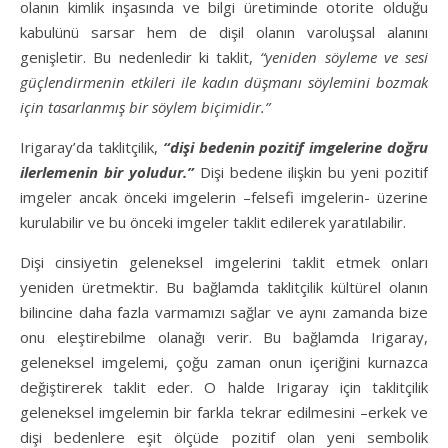
olanın kimlik inşasında ve bilgi üretiminde otorite olduğu
kabulünü sarsar hem de dişil olanın varoluşsal alanını
genişletir. Bu nedenledir ki taklit,
“yeniden söyleme ve sesi
güçlendirmenin etkileri ile kadın düşmanı söylemini bozmak
için tasarlanmış bir söylem biçimidir.”
Irigaray’da taklitçilik,
“dişi bedenin pozitif imgelerine doğru
ilerlemenin bir yoludur.”
Dişi bedene ilişkin bu yeni pozitif
imgeler ancak önceki imgelerin –felsefi imgelerin- üzerine
kurulabilir ve bu önceki imgeler taklit edilerek yaratılabilir.
Dişi cinsiyetin geleneksel imgelerini taklit etmek onları
yeniden üretmektir. Bu bağlamda taklitçilik kültürel olanın
bilincine daha fazla varmamızı sağlar ve aynı zamanda bize
onu eleştirebilme olanağı verir. Bu bağlamda Irigaray,
geleneksel imgelemi, çoğu zaman onun içeriğini kurnazca
değiştirerek taklit eder. O halde Irigaray için taklitçilik
geleneksel imgelemin bir farkla tekrar edilmesini –erkek ve
dişi bedenlere eşit ölçüde pozitif olan yeni sembolik