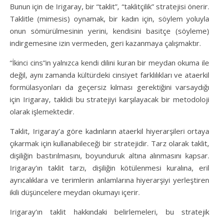
Bunun için de Irigaray, bir “taklit”, “taklitçilik” stratejisi önerir.
Taklitle (mimesis) oynamak, bir kadın için, söylem yoluyla
onun sömürülmesinin yerini, kendisini basitçe (söyleme)
indirgemesine izin vermeden, geri kazanmaya çalışmaktır.
“İkinci cins”in yalnızca kendi dilini kuran bir meydan okuma ile
değil, aynı zamanda kültürdeki cinsiyet farklılıkları ve ataerkil
formülasyonları da geçersiz kılması gerektiğini varsaydığı
için Irigaray, taklidi bu stratejiyi karşılayacak bir metodoloji
olarak işlemektedir.
Taklit, Irigaray’a göre kadınların ataerkil hiyerarşileri ortaya
çıkarmak için kullanabileceği bir stratejidir. Tarz olarak taklit,
dişiliğin bastırılmasını, boyunduruk altına alınmasını kapsar.
Irigaray’ın taklit tarzı, dişiliğin kötülenmesi kuralına, eril
ayrıcalıklara ve terimlerin anlamlarına hiyerarşiyi yerleştiren
ikili düşüncelere meydan okumayı içerir.
Irigaray’ın taklit hakkındaki belirlemeleri, bu stratejik