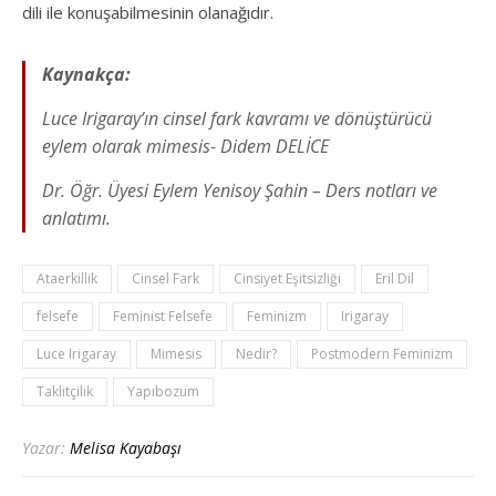
dili ile konuşabilmesinin olanağıdır.
Kaynakça:
Luce Irigaray’ın cinsel fark kavramı ve dönüştürücü
eylem olarak mimesis- Didem DELİCE
Dr. Öğr. Üyesi Eylem Yenisoy Şahin – Ders notları ve
anlatımı.
Ataerkillik
Cinsel Fark
Cinsiyet Eşitsizliği
Eril Dil
felsefe
Feminist Felsefe
Feminizm
Irigaray
Luce Irigaray
Mimesis
Nedir?
Postmodern Feminizm
Taklitçilik
Yapıbozum
Yazar:
Melisa Kayabaşı