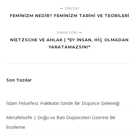
ÖNCEKI
FEMINIZM NEDIR? FEMINIZM TARIHI VE TEORILERI
DAHA YENI
NIETZSCHE VE AHLAK | "EY İNSAN, HIÇ OLMADAN
YARATAMAZSIN!"
Son Yazılar
İslam Felsefesi: Hakikatin İzinde Bir Düşünce Geleneği
Metafelsefe | Doğu ve Batı Düşünceleri Üzerine Bir
İnceleme