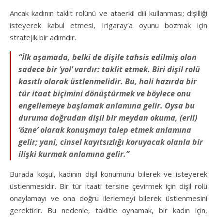
Ancak kadının taklit rolünü ve ataerkil dili kullanması; dişilliği
isteyerek kabul etmesi, Irigaray’a oyunu bozmak için
stratejik bir adımdır.
“İlk aşamada, belki de dişile tahsis edilmiş olan
sadece bir ‘yol’ vardır: taklit etmek. Biri dişil rolü
kasıtlı olarak üstlenmelidir. Bu, hali hazırda bir
tür itaat biçimini dönüştürmek ve böylece onu
engellemeye başlamak anlamına gelir. Oysa bu
duruma doğrudan dişil bir meydan okuma, (eril)
‘özne’ olarak konuşmayı talep etmek anlamına
gelir; yani, cinsel kayıtsızlığı koruyacak olanla bir
ilişki kurmak anlamına gelir.”
Burada koşul, kadının dişil konumunu bilerek ve isteyerek
üstlenmesidir. Bir tür itaati tersine çevirmek için dişil rolü
onaylamayı ve ona doğru ilerlemeyi bilerek üstlenmesini
gerektirir. Bu nedenle, taklitle oynamak, bir kadın için,