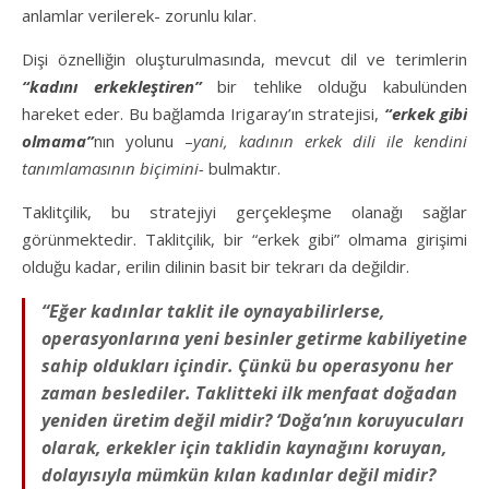
anlamlar verilerek- zorunlu kılar.
Dişi öznelliğin oluşturulmasında, mevcut dil ve terimlerin
“kadını erkekleştiren”
bir tehlike olduğu kabulünden
hareket eder. Bu bağlamda Irigaray’ın stratejisi,
“erkek gibi
olmama”
nın yolunu –
yani, kadının erkek dili ile kendini
tanımlamasının biçimini-
bulmaktır.
Taklitçilik, bu stratejiyi gerçekleşme olanağı sağlar
görünmektedir. Taklitçilik, bir “erkek gibi” olmama girişimi
olduğu kadar, erilin dilinin basit bir tekrarı da değildir.
“Eğer kadınlar taklit ile oynayabilirlerse,
operasyonlarına yeni besinler getirme kabiliyetine
sahip oldukları içindir. Çünkü bu operasyonu her
zaman beslediler. Taklitteki ilk menfaat doğadan
yeniden üretim değil midir? ‘Doğa’nın koruyucuları
olarak, erkekler için taklidin kaynağını koruyan,
dolayısıyla mümkün kılan kadınlar değil midir?