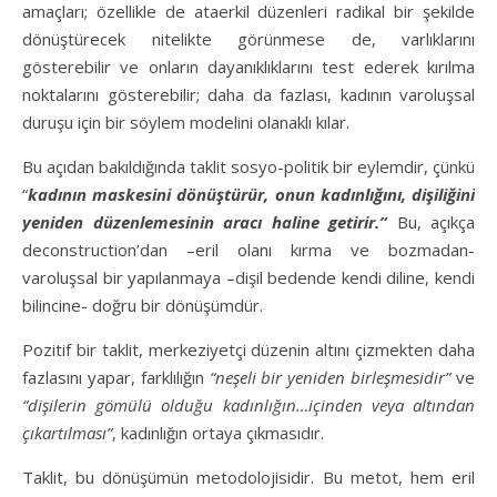
amaçları; özellikle de ataerkil düzenleri radikal bir şekilde
dönüştürecek nitelikte görünmese de, varlıklarını
gösterebilir ve onların dayanıklıklarını test ederek kırılma
noktalarını gösterebilir; daha da fazlası, kadının varoluşsal
duruşu için bir söylem modelini olanaklı kılar.
Bu açıdan bakıldığında taklit sosyo-politik bir eylemdir, çünkü
“
kadının maskesini dönüştürür, onun kadınlığını, dişiliğini
yeniden düzenlemesinin aracı haline getirir.”
Bu, açıkça
deconstruction’dan –eril olanı kırma ve bozmadan-
varoluşsal bir yapılanmaya –dişil bedende kendi diline, kendi
bilincine- doğru bir dönüşümdür.
Pozitif bir taklit, merkeziyetçi düzenin altını çizmekten daha
fazlasını yapar, farklılığın
“neşeli bir yeniden birleşmesidir”
ve
“dişilerin gömülü olduğu kadınlığın…içinden veya altından
çıkartılması”
, kadınlığın ortaya çıkmasıdır.
Taklit, bu dönüşümün metodolojisidir. Bu metot, hem eril