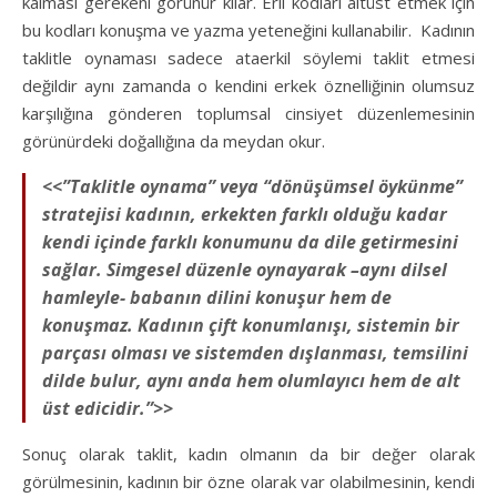
kalması gerekeni görünür kılar. Eril kodları altüst etmek için
bu kodları konuşma ve yazma yeteneğini kullanabilir. Kadının
taklitle oynaması sadece ataerkil söylemi taklit etmesi
değildir aynı zamanda o kendini erkek öznelliğinin olumsuz
karşılığına gönderen toplumsal cinsiyet düzenlemesinin
görünürdeki doğallığına da meydan okur.
<<”Taklitle oynama” veya “dönüşümsel öykünme”
stratejisi kadının, erkekten farklı olduğu kadar
kendi içinde farklı konumunu da dile getirmesini
sağlar. Simgesel düzenle oynayarak –aynı dilsel
hamleyle- babanın dilini konuşur hem de
konuşmaz. Kadının çift konumlanışı, sistemin bir
parçası olması ve sistemden dışlanması, temsilini
dilde bulur, aynı anda hem olumlayıcı hem de alt
üst edicidir.”>>
Sonuç olarak taklit, kadın olmanın da bir değer olarak
görülmesinin, kadının bir özne olarak var olabilmesinin, kendi