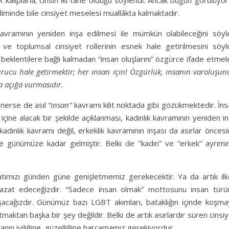
iliminde bile cinsiyet meselesi muallâkta kalmaktadır.
kavramının yeniden inşa edilmesi ile mümkün olabileceğini söyle
ın ve toplumsal cinsiyet rollerinin esnek hale getirilmesini söyl
e beklentilere bağlı kalmadan “insan oluşlarını” özgürce ifade etmel
urucu hale getirmektir; her insan için! Özgürlük, insanın varoluşu
a açığa vurmasıdır.
 önerse de asıl
“insan”
kavramı kilit noktada gibi gözükmektedir. İn
çine alacak bir şekilde açıklanması, kadınlık kavramının yeniden i
dınlık kavramı değil, erkeklik kavramının inşası da asırlar önces
de günümüze kadar gelmiştir. Belki de “kadın” ve “erkek” ayrımın
ımızı günden güne genişletmemiz gerekecektir. Ya da artık ilke
 azat edeceğizdir. “Sadece insan olmak” mottosunu insan türü
ışacağızdır. Günümüz bazı LGBT akımları, bataklığın içinde koşma
altmaktan başka bir şey değildir. Belki de artık asırlardır süren cinsi
anın iyiliğine, güzelliğine harcamamız gerekiyordur.