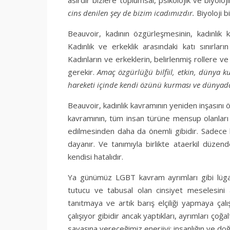
cins denilen şey de bizim icadımızdır.
Biyoloji b
Beauvoir, kadının özgürleşmesinin, kadınlık 
Kadınlık ve erkeklik arasındaki katı sınırlar
Kadınların ve erkeklerin, belirlenmiş rollere v
gerekir.
Amaç özgürlüğü bilfiil, etkin, dünya k
hareketi içinde kendi özünü kurması ve dünyad
Beauvoir, kadınlık kavramının yeniden inşasını
kavramının, tüm insan türüne mensup olanları i
edilmesinden daha da önemli gibidir. Sadece ka
dayanır. Ve tanımıyla birlikte ataerkil düzen
kendisi hatalıdır.
Ya günümüz LGBT kavram ayrımları gibi lügat
tutucu ve tabusal olan cinsiyet meselesini
tanıtmaya ve artık barış elçiliği yapmaya çal
çalışıyor gibidir ancak yaptıkları, ayrımları çoğ
savaşına vereceğimiz enerjiyi; insanlığın ve doğ