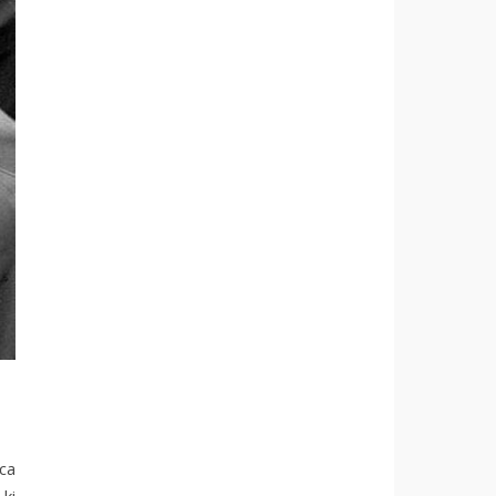
nca
 ki