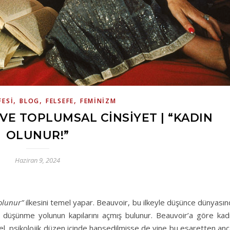
,
,
,
FESI
BLOG
FELSEFE
FEMINIZM
VE TOPLUMSAL CINSIYET | “KADIN
OLUNUR!”
Haziran 9, 2024
olunur”
ilkesini temel yapar. Beauvoir, bu ilkeyle düşünce dünyası
 düşünme yolunun kapılarını açmış bulunur. Beauvoir’a göre kadı
l, psikolojik düzen içinde hapsedilmişse de yine bu esaretten an