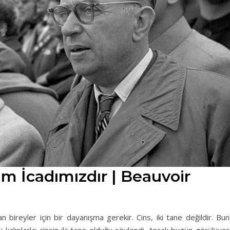
im İcadımızdır | Beauvoir
n bireyler için bir dayanışma gerekir. Cins, iki tane değildir. Bu
ik kalıplarla; cinsin iki tane olduğu söylendi. Ancak bugün görülüyor