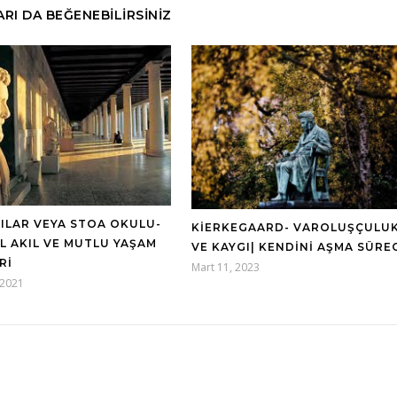
RI DA BEĞENEBILIRSINIZ
ILAR VEYA STOA OKULU-
KIERKEGAARD- VAROLUŞÇULU
L AKIL VE MUTLU YAŞAM
VE KAYGI| KENDINI AŞMA SÜRE
RI
Mart 11, 2023
 2021