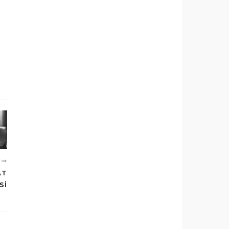
I
AT
SI