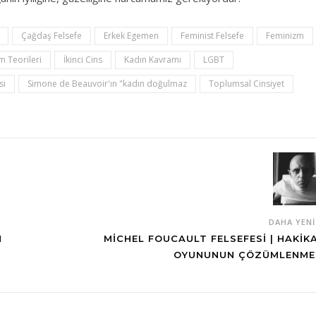
Çağdaş Felsefe
Erkek Egemen
Feminist Felsefe
Feminizm
m Teorileri
İkinci Cins
Kadın Kavramı
LGBT
si
Simone de Beauvoir'ın "kadın doğulmaz
Toplumsal Cinsiyet
DAHA YEN
N
MICHEL FOUCAULT FELSEFESI | HAKIK
OYUNUNUN ÇÖZÜMLENME