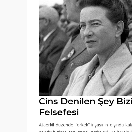
Cins Denilen Şey Biz
Felsefesi
Ataerkil düzende “erkek” inşasının dışında kala
asırdır bizlere toplumsal, psikolojik ve biyoloj