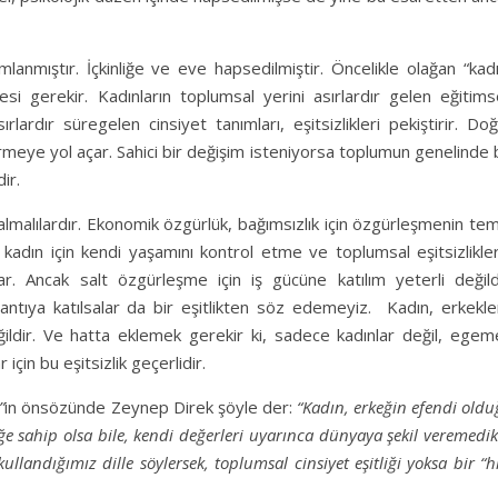
lanmıştır. İçkinliğe ve eve hapsedilmiştir. Öncelikle olağan “kad
esi gerekir. Kadınların toplumsal yerini asırlardır gelen eğitims
lardır süregelen cinsiyet tanımları, eşitsizlikleri pekiştirir. Do
irmeye yol açar. Sahici bir değişim isteniyorsa toplumun genelinde 
ir.
e almalılardır. Ekonomik özgürlük, bağımsızlık için özgürleşmenin te
r kadın için kendi yaşamını kontrol etme ve toplumsal eşitsizlikle
r. Ancak salt özgürleşme için iş gücüne katılım yeterli değildi
tıya katılsalar da bir eşitlikten söz edemeyiz. Kadın, erkekle
eğildir. Ve hatta eklemek gerekir ki, sadece kadınlar değil, ege
çin bu eşitsizlik geçerlidir.
”
in önsözünde Zeynep Direk şöyle der:
“Kadın, erkeğin efendi old
 sahip olsa bile, kendi değerleri uyarınca dünyaya şekil veremedi
llandığımız dille söylersek, toplumsal cinsiyet eşitliği yoksa bir “h