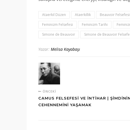
Ataerkil Düzen
Ataerkillik
Beauvoir Felsefesi
Feminizm Felsefesi
Feminizm Tarihi
Feminiz
Simone de Beauvoir
Simone de Beauvoir Felsefe
Yazar:
Melisa Kayabaşı
ÖNCEKI
CAMUS FELSEFESI VE İNTIHAR | ŞIMDINI
CEHENNEMINI YAŞAMAK