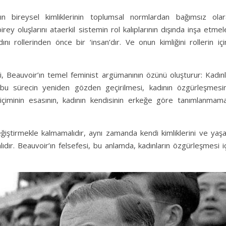
ın bireysel kimliklerinin toplumsal normlardan bağımsız olar
rey oluşlarını ataerkil sistemin rol kalıplarının dışında inşa etmel
nı rollerinden önce bir ‘insan’dır. Ve onun kimliğini rollerin iç
i, Beauvoir’ın temel feminist argümanının özünü oluşturur: Kadınl
bu sürecin yeniden gözden geçirilmesi, kadının özgürleşmesin
biçiminin esasının, kadının kendisinin erkeğe göre tanımlanmama
değiştirmekle kalmamalıdır, aynı zamanda kendi kimliklerini ve ya
ıdır. Beauvoir’ın felsefesi, bu anlamda, kadınların özgürleşmesi i