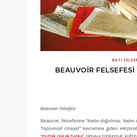
BATI FELSE
BEAUVOIR FELSEFESI 
Beauvoir Felsefesi
Beauvoir, felsefesine
“Kadın doğulmaz, kadın 
“toplumsal cinsiyet”
kavramına giden eleştirel
“mutlak olarak başka”
olmaya toplumsal, kültüre