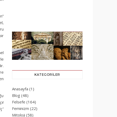
ın”
el,
ğru
bir
mel
rle
r.
re
KATEGORILER
men
Anasayfa
(1)
Blog
(48)
uğu
Felsefe
(164)
kçe
Feminizm
(22)
iç”
Mitoloji
(58)