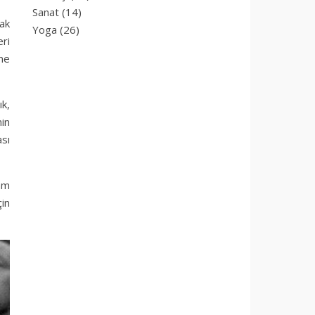
Sanat
(14)
ak
Yoga
(26)
eri
ine
ık,
in
sı
şam
çin