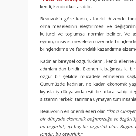
kendi, kendini kurtarabilir.
Beauvoir’a göre kadın, ataerkil düzende tanım
olma meselesinin eleştirilmesi ve değiştirilm
kültürel ve toplumsal normlar belirler. Ve asır
eğitim, cinsiyet meseleleri üzerinde bilinçlend
bilinçlendirme ve farkındalık kazandırma elzemd
Kadınlar bireysel özgürlüklerini, kendi ellerin
adımlarından biridir. Ekonomik bağımsızlık, bi
özgür bir şekilde mücadele etmelerini sağla
Günümüzde kadınlar, ne kadar ekonomik yaşan
kıyasla iş dünyasında eşit fırsatlara sahip d
sistemin “erkek” tanımına uymayan tüm insanlar i
Beauvoir’ın en önemli eseri olan
“İkinci Cinsiyet
bir dünyada ekonomik bağımsızlığa ve özgürlüğe
bu özgürlük, içi boş bir özgürlük olur. Bugün ku
içindir, bu özgürlük.”