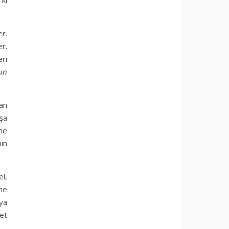
r.
er.
eri
nun
san
nşa
ine
ın
l,
ne
ya
yet