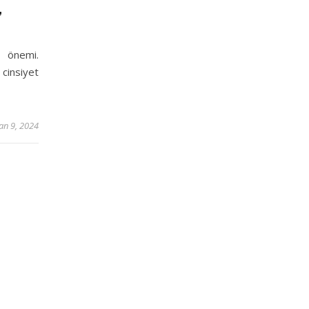
”
n önemi.
cinsiyet
an 9, 2024