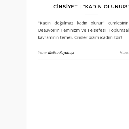
CINSIYET | “KADIN OLUNUR!
"Kadın doğulmaz kadın olunur" cümlesini
Beauvoir'ın Feminizm ve Felsefesi. Toplumsal 
kavramının temeli. Cinsler bizim icadımızdır!
Yazar
Melisa Kayabaşı
Hazir