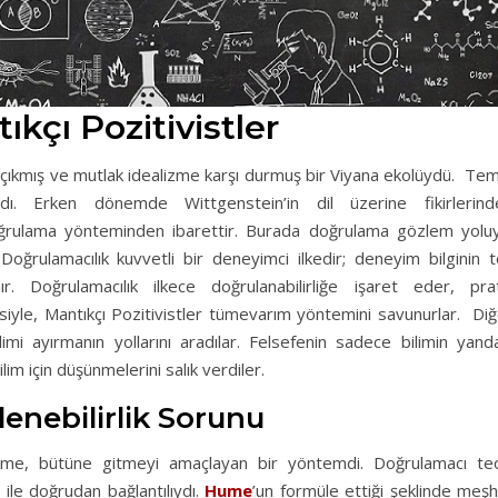
ıkçı Pozitivistler
 çıkmış ve mutlak idealizme karşı durmuş bir Viyana ekolüydü. Te
dı. Erken dönemde Wittgenstein’in dil üzerine fikirlerind
doğrulama yönteminden ibarettir. Burada doğrulama gözlem yoluy
 Doğrulamacılık kuvvetli bir deneyimci ilkedir; deneyim bilginin 
. Doğrulamacılık ilkece doğrulanabilirliğe işaret eder, prat
ilkesiyle, Mantıkçı Pozitivistler tümevarım yöntemini savunurlar. Di
limi ayırmanın yollarını aradılar. Felsefenin sadece bilimin yand
ilim için düşünmelerini salık verdiler.
lenebilirlik Sorunu
 tüme, bütüne gitmeyi amaçlayan bir yöntemdi. Doğrulamacı teo
ile doğrudan bağlantılıydı.
Hume
’un formüle ettiği şeklinde meş