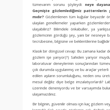
tümevarım sorunu şöyleydi:
neye dayanar
Geçmişte gözlemlediğimiz patternlerin 
mıdır?
Gözlemlenen tüm kuğular beyazdır öne
ulaşılan genellemeler yaparken gözlemlerden
ulaşabiliriz? Bilimdeki önkabuller, ya yanl
gözlemcinin gördüğü şey, yani bir nesneye b
tecrübesine, bilgisine ve beklentilerine bağlı
Klasik bir döngüsel cevap: Bu zamana kadar d
gözlem işe yarıyor(?) Sahiden yarıyor muyd
laboratuvar deneylerinin sonuçlarından tümeva
çok durumda uygulanmış ve bu araçlar yeterli
edilen aşıların sorumluluğunu, neden onu üret
mesul değiliz diye belge imzalatıyorlardı? La
üzerinde deneniyordu ve bir varsayımda bulunu
ulaşamazdınız.
Bir bilginin, güvenilir olması için kaç gözlem 