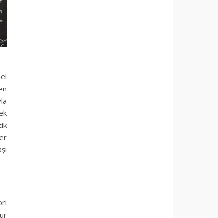
mel
en
la
tek
ik
ğer
aşı
ri
hur