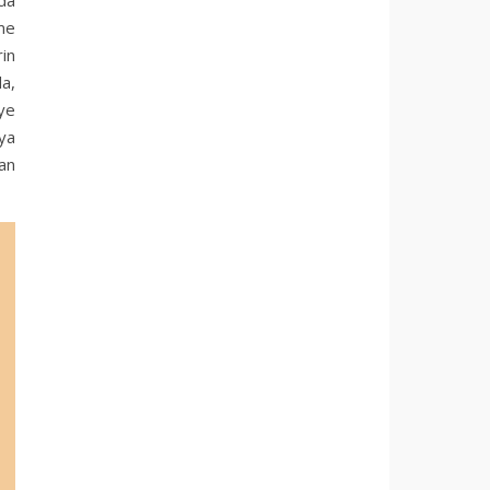
 da
tme
in
a,
ye
 ya
an