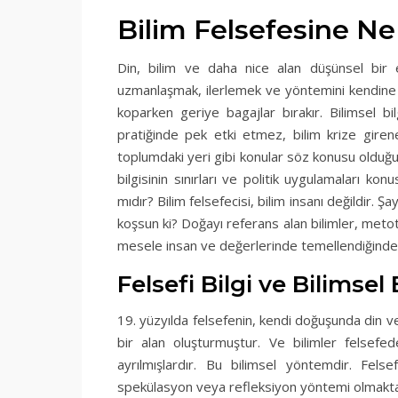
Bilim Felsefesine Ne
Din, bilim ve daha nice alan düşünsel bir etk
uzmanlaşmak, ilerlemek ve yöntemini kendine h
koparken geriye bagajlar bırakır. Bilimsel bi
pratiğinde pek etki etmez, bilim krize girene
toplumdaki yeri gibi konular söz konusu olduğ
bilgisinin sınırları ve politik uygulamaları 
mıdır? Bilim felsefecisi, bilim insanı değildir. 
koşsun ki? Doğayı referans alan bilimler, metot
mesele insan ve değerlerinde temellendiğinde
Felsefi Bilgi ve Bilimsel 
19. yüzyılda felsefenin, kendi doğuşunda din v
bir alan oluşturmuştur. Ve bilimler felsefe
ayrılmışlardır. Bu bilimsel yöntemdir. Fels
spekülasyon veya refleksiyon yöntemi olmaktan