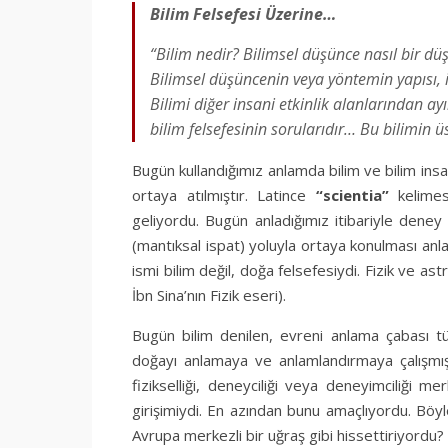
Bilim Felsefesi Üzerine…
“Bilim nedir? Bilimsel düşünce nasıl bir dü
Bilimsel düşüncenin veya yöntemin yapısı, iş
Bilimi diğer insani etkinlik alanlarından ay
bilim felsefesinin sorularıdır… Bu bilimin
Bugün kullandığımız anlamda bilim ve bilim insa
ortaya atılmıştır. Latince
“scientia”
kelimes
geliyordu. Bugün anladığımız itibariyle dene
(mantıksal ispat) yoluyla ortaya konulması anl
ismi bilim değil, doğa felsefesiydi. Fizik ve ast
İbn Sina’nın Fizik eseri).
Bugün bilim denilen, evreni anlama çabası tü
doğayı anlamaya ve anlamlandırmaya çalışmışt
fizikselliği, deneyciliği veya deneyimciliği me
girişimiydi. En azından bunu amaçlıyordu. Böyle
Avrupa merkezli bir uğraş gibi hissettiriyordu? 