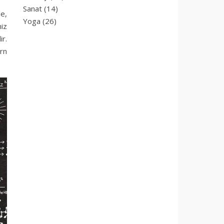
Sanat
(14)
le,
Yoga
(26)
miz
ir.
ern