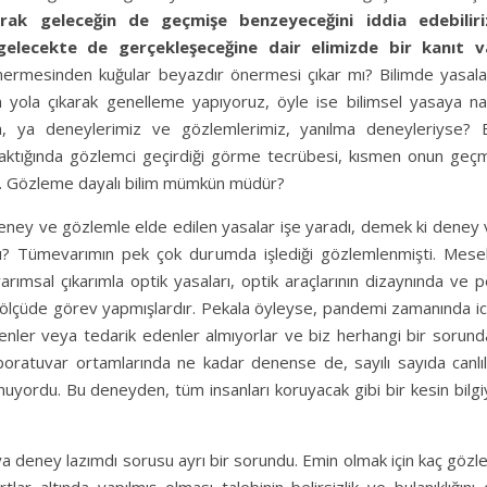
ak geleceğin de geçmişe benzeyeceğini iddia edebiliri
gelecekte de gerçekleşeceğine dair elimizde bir kanıt v
rmesinden kuğular beyazdır önermesi çıkar mı? Bilimde yasala
 yola çıkarak genelleme yapıyoruz, öyle ise bilimsel yasaya nas
ışsa, ya deneylerimiz ve gözlemlerimiz, yanılma deneyleriyse? B
aktığında gözlemci geçirdiği görme tecrübesi, kısmen onun geçm
dır. Gözleme dayalı bilim mümkün müdür?
eney ve gözlemle elde edilen yasalar işe yaradı, demek ki deney 
u? Tümevarımın pek çok durumda işlediği gözlemlenmişti. Mesel
rımsal çıkarımla optik yasaları, optik araçlarının dizaynında ve 
 ölçüde görev yapmışlardır. Pekala öyleyse, pandemi zamanında ic
enler veya tedarik edenler almıyorlar ve biz herhangi bir sorund
boratuvar ortamlarında ne kadar denense de, sayılı sayıda canlıl
yordu. Bu deneyden, tüm insanları koruyacak gibi bir kesin bilgi
veya deney lazımdı sorusu ayrı bir sorundu. Emin olmak için kaç göz