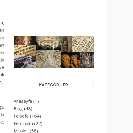
a,
den
lim
in
san
nda
eye
cak
.
KATEGORILER
Anasayfa
(1)
zgü
Blog
(48)
da
Felsefe
(164)
e,
Feminizm
(22)
Mitoloji
(58)