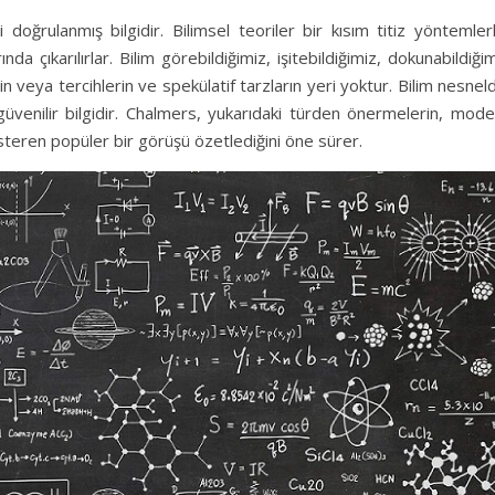
 doğrulanmış bilgidir. Bilimsel teoriler bir kısım titiz yöntemler
 çıkarılırlar. Bilim görebildiğimiz, işitebildiğimiz, dokunabildiği
rin veya tercihlerin ve spekülatif tarzların yeri yoktur. Bilim nesneld
n güvenilir bilgidir. Chalmers, yukarıdaki türden önermelerin, mod
österen popüler bir görüşü özetlediğini öne sürer.