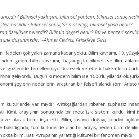
şüncedir? Bilimsel yaklaşım, bilimsel yöntem, bilimsel sonuç nedi
levi nasıldır? Bilimsel sonuçların özelliği, bilimsel yasa nedir?
ıran özellikler nelerdir? Bilimin değeri nedir? Bu ve benzeri sorula
 üstüne düşünmedir.”
-Ahmet Cevizci, Felsefeye Giriş
nı ifadeleri çok yakın zamana kadar yoktu. Bilim kavramı, 19. yüzyı
inden gelen bilim kavramı, başlangıçta hikmet ve ilim anlamı
y ve gözlemde temellenmiyordu, ezeli ve ebedi hakikatlerin burh
amına geliyordu. Bugün ki modern bilim ise 1600’lü yıllarda oluşur
ronomi şeylerin nedenlerini araştıran bir felsefi alandı. (örn: Aristo
m kültürlerde var mıydı? Antikçağlardan itibaren şüphesiz insanl
ı. Kimi, arayışının sonucunda bir metafizik sistem kurdu, kimi i
rkeze alarak bilimi inşa etti. Bilim, insanın doğayı, kendini açıkl
 bakıldığında, tüm kültürlerde olan bir arayış, neden bilim denili
Yoksa bilim, Batı Avrupa’nın yarattığı kültürel bir fenomen miydi?