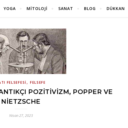
YOGA
MITOLOJI
SANAT
BLOG
DÜKKAN
,
ATI FELSEFESI
FELSEFE
MANTIKÇI POZITIVIZM, POPPER VE
NIETZSCHE
Nisan 27, 2023