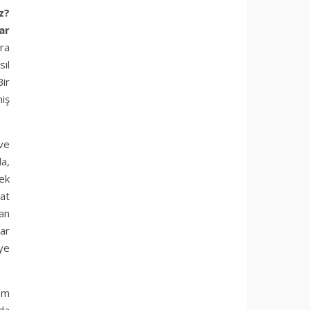
z?
ar
ra
ıl
ir
iş
ve
a,
pek
at
an
ar
ye
lem