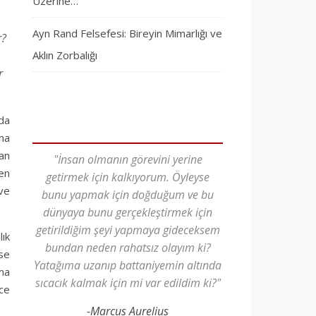
Üzerine…
Ayn Rand Felsefesi: Bireyin Mimarlığı ve
r?
Aklın Zorbalığı
r
lda
na
an
"İnsan olmanın görevini yerine
ken
getirmek için kalkıyorum. Öyleyse
 ve
bunu yapmak için doğduğum ve bu
dünyaya bunu gerçekleştirmek için
getirildiğim şeyi yapmaya gideceksem
ık
bundan neden rahatsız olayım ki?
se
Yatağıma uzanıp battaniyemin altında
ama
sıcacık kalmak için mi var edildim ki?"
nce
-Marcus Aurelius