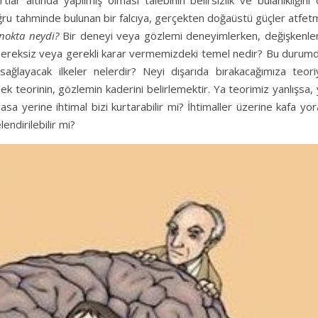
ar altında yapılmış olması talebinin belirsizlik ve bulanıklığını
 doğru tahminde bulunan bir falcıya, gerçekten doğaüstü güçler atfe
n nokta neydi?
Bir deneyi veya gözlemi deneyimlerken, değişkenler
 gereksiz veya gerekli karar vermemizdeki temel nedir? Bu durumd
sağlayacak ilkeler nelerdir? Neyi dışarıda bırakacağımıza teori
k teorinin, gözlemin kaderini belirlemektir. Ya teorimiz yanlışsa,
yerine ihtimal bizi kurtarabilir mi? İhtimaller üzerine kafa yor
endirilebilir mi?