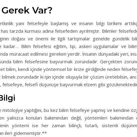
 Gerek Var?
inlik yani felsefeyle başlamış ve insanın bilgi birikimi arttıkç
as tarzda kurması adına felsefeden ayrılmıştır. Bilimler felsefe
lginin doğası ve önemi ile ilgili tartışmalar genelde gündelik bi
 kadar… Bilim felsefesi eğitim, tıp, askeri uygulamalar ve bilim
unda müracaat edilmesi gereken yerdir. İnsanın dünyadaki yeri, in
konusunda bilim felsefesine başvurmak zorundadır. Gerçekten zoru
Şayet bilim, kendi içinde yöntemsel bir krize girdiğinde neden felsef
 bilmek zorundadır ki işin içinde oluşuyla bir çözüm üretebilsin, an
, felsefeye, felsefi düşünüşe başvurmak elzem gibi gözükmektedir
Bilgi
e mitolojiye yaptığını, bu kez bilim felsefeye yapmış ve kendine ö
den yalnızca konuları bakımından değil, yöntemleri bakımından 
efenin yöntemi ise her zaman bilinçli, tutarlı, sistemli düşünm
 ileri gidememiştir.**