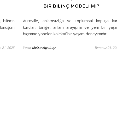
BIR BILINÇ MODELI MI?
 bilincin
Auroville, anlamsızlığa ve toplumsal kopuşa kar
 dönüşüm
kurulan; birliğe, anlam arayışına ve yeni bir yaş
biçimine yönelen kolektif bir yaşam deneyimidir.
 21, 2025
Yazar
Melisa Kayabaşı
Temmuz 21, 20