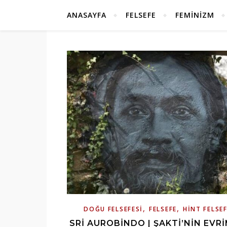
ANASAYFA
FELSEFE
FEMINIZM
,
,
DOĞU FELSEFESI
FELSEFE
HINT FELSEF
SRI AUROBINDO | ŞAKTI’NIN EVRI