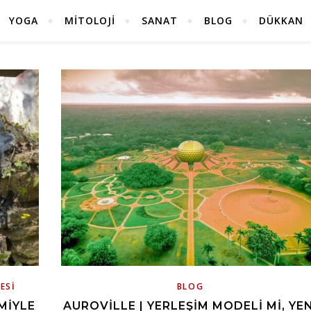
YOGA
MITOLOJI
SANAT
BLOG
DÜKKAN
ESI
BLOG
MIYLE
AUROVILLE | YERLEŞIM MODELI MI, YEN