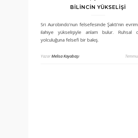
BILINCIN YÜKSELIŞI
Sri Aurobindo’nun felsefesinde Şakti’nin evrimi,
ilahiye yükselişiyle anlam bulur. Ruhsal
yolculuğuna felsefi bir bakış.
Yazar
Melisa Kayabaşı
Temmuz