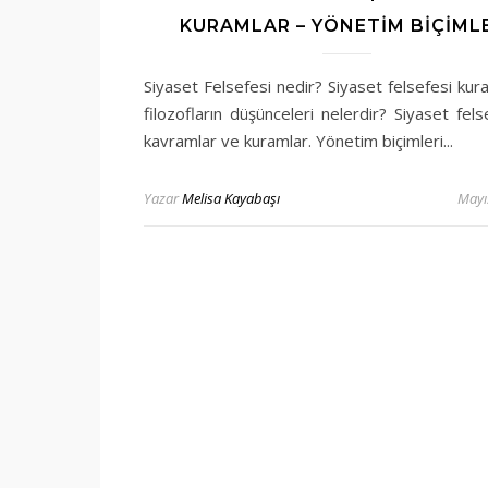
KURAMLAR – YÖNETIM BIÇIML
Siyaset Felsefesi nedir? Siyaset felsefesi kur
filozofların düşünceleri nelerdir? Siyaset fel
kavramlar ve kuramlar. Yönetim biçimleri...
Yazar
Melisa Kayabaşı
Mayı