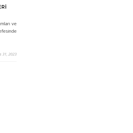
ERI
amları ve
sefesinde
s 31, 2023