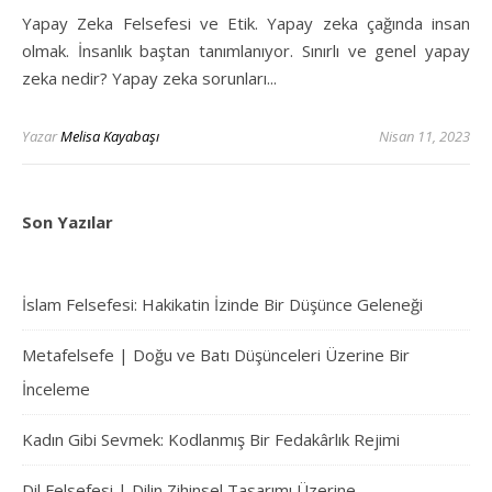
Yapay Zeka Felsefesi ve Etik. Yapay zeka çağında insan
olmak. İnsanlık baştan tanımlanıyor. Sınırlı ve genel yapay
zeka nedir? Yapay zeka sorunları...
Yazar
Melisa Kayabaşı
Nisan 11, 2023
Son Yazılar
İslam Felsefesi: Hakikatin İzinde Bir Düşünce Geleneği
Metafelsefe | Doğu ve Batı Düşünceleri Üzerine Bir
İnceleme
Kadın Gibi Sevmek: Kodlanmış Bir Fedakârlık Rejimi
Dil Felsefesi | Dilin Zihinsel Tasarımı Üzerine…