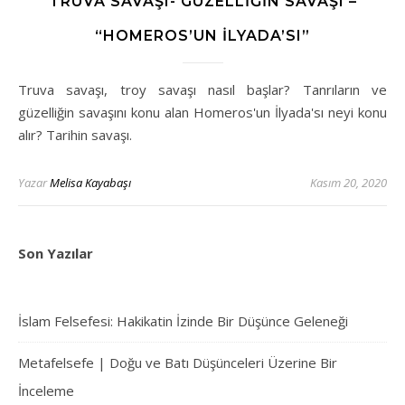
TRUVA SAVAŞI- GÜZELLIĞIN SAVAŞI –
“HOMEROS’UN İLYADA’SI”
Truva savaşı, troy savaşı nasıl başlar? Tanrıların ve
güzelliğin savaşını konu alan Homeros'un İlyada'sı neyi konu
alır? Tarihin savaşı.
Yazar
Melisa Kayabaşı
Kasım 20, 2020
Son Yazılar
İslam Felsefesi: Hakikatin İzinde Bir Düşünce Geleneği
Metafelsefe | Doğu ve Batı Düşünceleri Üzerine Bir
İnceleme