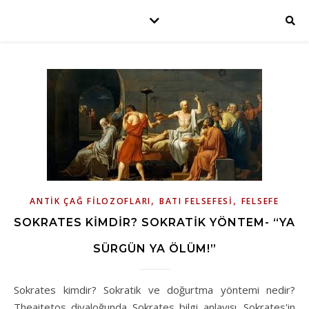
,
,
ANTIK ÇAĞ FILOZOFLARI
BATI FELSEFESI
FELSEFE
SOKRATES KIMDIR? SOKRATIK YÖNTEM- “YA
SÜRGÜN YA ÖLÜM!”
Sokrates kimdir? Sokratik ve doğurtma yöntemi nedir?
Theaitetos diyaloğunda Sokrates bilgi anlayışı. Sokrates'in