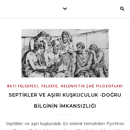
,
,
BATI FELSEFESI
FELSEFE
HELENISTIK ÇAĞ FILOZOFLARI
SEPTIKLER VE AŞIRI KUŞKUCULUK -DOĞRU
BILGININ İMKANSIZLIĞI
Septikler ve aşırı kuşkuculuk. En önemli temsilcileri Pyrrhron