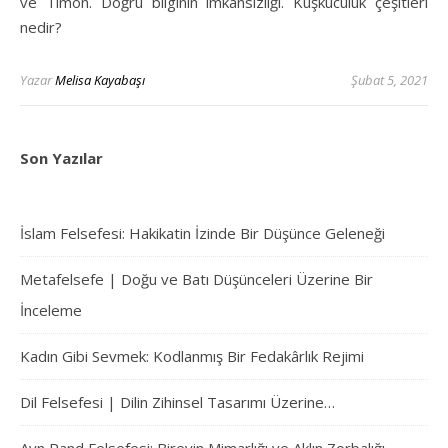
ve Timon. Doğru bilginin imkansızlığı. Kuşkuculuk çeşitleri
nedir?
Yazar
Melisa Kayabaşı
Şubat 5, 2021
Son Yazılar
İslam Felsefesi: Hakikatin İzinde Bir Düşünce Geleneği
Metafelsefe | Doğu ve Batı Düşünceleri Üzerine Bir
İnceleme
Kadın Gibi Sevmek: Kodlanmış Bir Fedakârlık Rejimi
Dil Felsefesi | Dilin Zihinsel Tasarımı Üzerine…