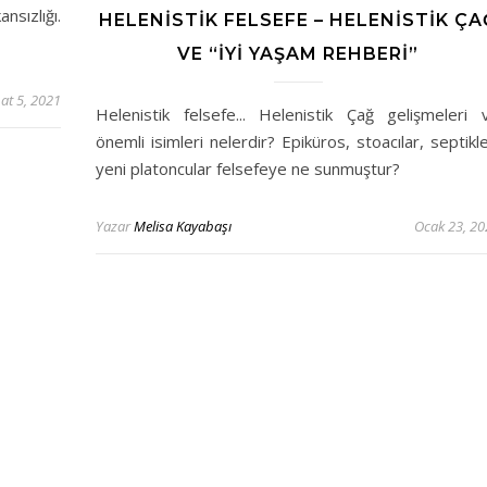
sızlığı.
HELENISTIK FELSEFE – HELENISTIK ÇA
VE “İYI YAŞAM REHBERI”
at 5, 2021
Helenistik felsefe... Helenistik Çağ gelişmeleri 
önemli isimleri nelerdir? Epiküros, stoacılar, septikle
yeni platoncular felsefeye ne sunmuştur?
Yazar
Melisa Kayabaşı
Ocak 23, 20