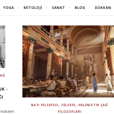
YOGA
MITOLOJI
SANAT
BLOG
DÜKKAN
ÇAĞ
K -
ĞI
,
,
BATI FELSEFESI
FELSEFE
HELENISTIK ÇAĞ
ilcileri
FILOZOFLARI