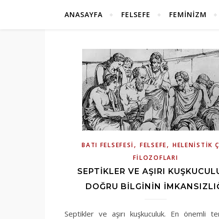
ANASAYFA
FELSEFE
FEMINIZM
,
,
BATI FELSEFESI
FELSEFE
HELENISTIK 
FILOZOFLARI
SEPTIKLER VE AŞIRI KUŞKUCULU
DOĞRU BILGININ İMKANSIZLI
Septikler ve aşırı kuşkuculuk. En önemli tems