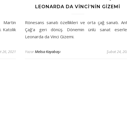
LEONARDA DA VINCI’NIN GIZEMI
 Martin
Rönesans sanatı özellikleri ve orta çağ sanatı. Ant
. Katolik
Çağ'a geri dönüş. Dönemin ünlü sanat eserler
Leonarda da Vinci Gizemi.
t 26, 2021
Yazar
Melisa Kayabaşı
Şubat 24, 20