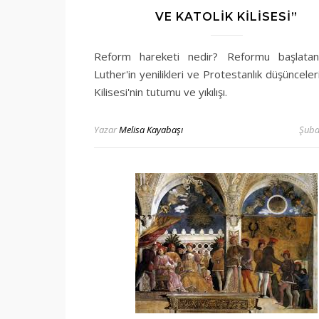
VE KATOLIK KILISESI”
Reform hareketi nedir? Reformu başlatan
Luther'in yenilikleri ve Protestanlık düşünceleri
Kilisesi'nin tutumu ve yıkılışı .
Yazar
Melisa Kayabaşı
Şuba