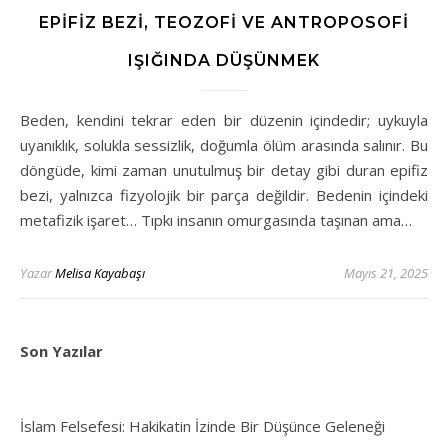
EPIFIZ BEZI, TEOZOFI VE ANTROPOSOFI
IŞIĞINDA DÜŞÜNMEK
Beden, kendini tekrar eden bir düzenin içindedir; uykuyla
uyanıklık, solukla sessizlik, doğumla ölüm arasında salınır. Bu
döngüde, kimi zaman unutulmuş bir detay gibi duran epifiz
bezi, yalnızca fizyolojik bir parça değildir. Bedenin içindeki
metafizik işaret… Tıpkı insanın omurgasında taşınan ama…
Yazar
Melisa Kayabaşı
Mayıs 21, 2025
Son Yazılar
İslam Felsefesi: Hakikatin İzinde Bir Düşünce Geleneği