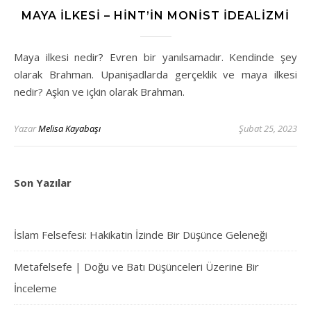
MAYA İLKESI – HINT’IN MONIST İDEALIZMI
Maya ilkesi nedir? Evren bir yanılsamadır. Kendinde şey
olarak Brahman. Upanişadlarda gerçeklik ve maya ilkesi
nedir? Aşkın ve içkin olarak Brahman.
Yazar
Melisa Kayabaşı
Şubat 25, 2023
Son Yazılar
İslam Felsefesi: Hakikatin İzinde Bir Düşünce Geleneği
Metafelsefe | Doğu ve Batı Düşünceleri Üzerine Bir
İnceleme