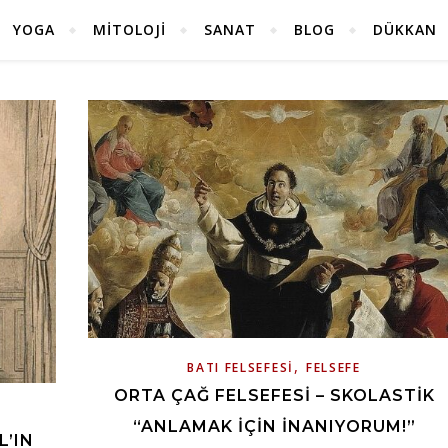
YOGA
MITOLOJI
SANAT
BLOG
DÜKKAN
,
BATI FELSEFESI
FELSEFE
ORTA ÇAĞ FELSEFESI – SKOLASTIK
“ANLAMAK IÇIN İNANIYORUM!”
L’IN