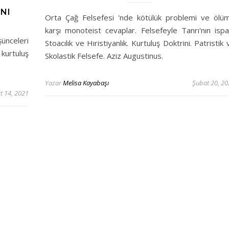
NI
Orta Çağ Felsefesi 'nde kötülük problemi ve ölü
karşı monoteist cevaplar. Felsefeyle Tanrı'nın ispat
şünceleri
Stoacılık ve Hıristiyanlık. Kurtuluş Doktrini. Patristik 
n kurtuluş
Skolastik Felsefe. Aziz Augustinus.
Yazar
Melisa Kayabaşı
Şubat 20, 20
t 14, 2021