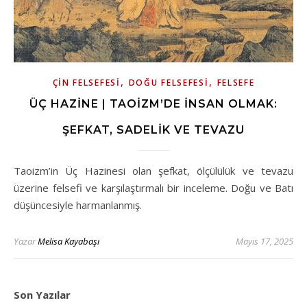
,
,
ÇIN FELSEFESI
DOĞU FELSEFESI
FELSEFE
ÜÇ HAZINE | TAOIZM’DE İNSAN OLMAK:
ŞEFKAT, SADELIK VE TEVAZU
Taoizm’in Üç Hazinesi olan şefkat, ölçülülük ve tevazu
üzerine felsefi ve karşılaştırmalı bir inceleme. Doğu ve Batı
düşüncesiyle harmanlanmış.
Yazar
Melisa Kayabaşı
Mayıs 17, 2025
Son Yazılar