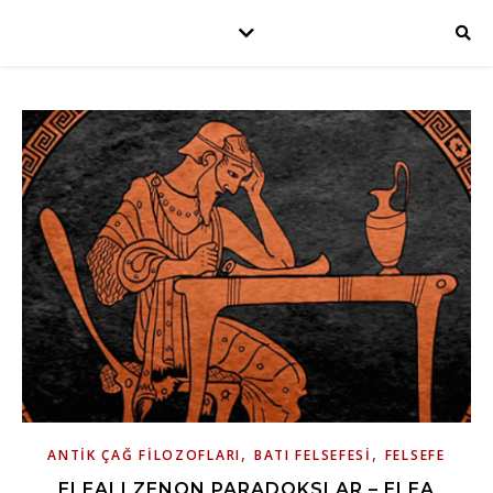
,
,
ANTIK ÇAĞ FILOZOFLARI
BATI FELSEFESI
FELSEFE
ELEALI ZENON PARADOKSLAR – ELEA