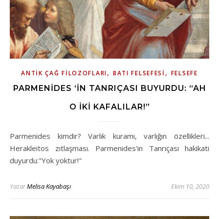
,
,
ANTIK ÇAĞ FILOZOFLARI
BATI FELSEFESI
FELSEFE
PARMENIDES ‘IN TANRIÇASI BUYURDU: “AH
O İKI KAFALILAR!”
Parmenides kimdir? Varlık kuramı, varlığın özellikleri...
Herakleitos zıtlaşması. Parmenides'in Tanrıçası hakikati
duyurdu:"Yok yoktur!"
Yazar
Melisa Kayabaşı
Ekim 10, 2020