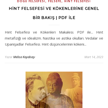
,
,
DOĞU FELSEFESI
FELSEFE
HINT FELSEFESI
HINT FELSEFESI VE KÖKENLERINE GENEL
BIR BAKIŞ | PDF İLE
Hint Felsefesi ve Kökenleri Makalesi. PDF ile... Hint
metafiziği ve idealizm. Nastika ve astika okulları. Vedalar ve
Upanişadlar Felsefesi. Hint düşüncelerinin kökeni...
Yazar
Melisa Kayabaşı
Mart 14, 2023