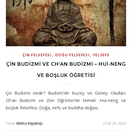
,
,
ÇIN FELSEFESI
DOĞU FELSEFESI
FELSEFE
ÇIN BUDIZMI VE CH’AN BUDIZMI – HUI-NENG
VE BOŞLUK ÖĞRETISI
Çin Budizmi nedir? Budizm'de Kuzey ve Güney Okulları.
Ch'an Budizmi ve Zen Öğretisi'nin temeli. Hui-neng ve
boşluk felsefesi. Doğa, nefs ve buddha doğası.
Yazar
Melisa Kayabaşı
Ocak 29, 2023