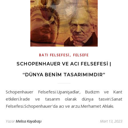
,
BATI FELSEFESI
FELSEFE
SCHOPENHAUER VE ACI FELSEFESI |
“DÜNYA BENIM TASARIMIMDIR”
Schopenhauer Felsefesi.Upanişadlar, Budizm ve Kant
etkileri.İrade ve tasarım olarak dünya tasviri.Sanat
Felsefesi.Schopenhauer'da acı ve arzu.Merhamet Ahlakı.
Yazar
Melisa Kayabaşı
Mart 13, 2023