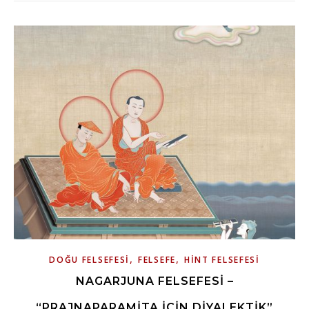
,
,
DOĞU FELSEFESI
FELSEFE
HINT FELSEFESI
NAGARJUNA FELSEFESI –
“PRAJNAPARAMITA İÇIN DIYALEKTIK”