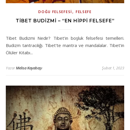
,
DOĞU FELSEFESI
FELSEFE
TIBET BUDIZMI – “EN HIPPI FELSEFE”
Tibet Budizmi Nedir? Tibet'in boşluk felsefesi temelleri.
Budizm tantracılığı. Tibet'te mantra ve mandalalar. Tibet'in
Ölüler Kitabı...
Yazar
Melisa Kayabaşı
Şubat 1, 2023