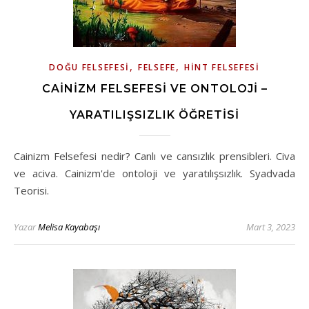
,
,
DOĞU FELSEFESI
FELSEFE
HINT FELSEFESI
CAINIZM FELSEFESI VE ONTOLOJI –
YARATILIŞSIZLIK ÖĞRETISI
Cainizm Felsefesi nedir? Canlı ve cansızlık prensibleri. Civa
ve aciva. Cainizm'de ontoloji ve yaratılışsızlık. Syadvada
Teorisi.
Yazar
Melisa Kayabaşı
Mart 3, 2023