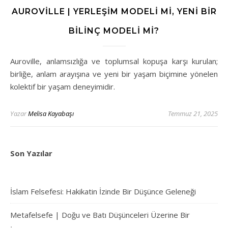
AUROVILLE | YERLEŞIM MODELI MI, YENI BIR
BILINÇ MODELI MI?
Auroville, anlamsızlığa ve toplumsal kopuşa karşı kurulan;
birliğe, anlam arayışına ve yeni bir yaşam biçimine yönelen
kolektif bir yaşam deneyimidir.
Yazar
Melisa Kayabaşı
Temmuz 21, 2025
Son Yazılar
İslam Felsefesi: Hakikatin İzinde Bir Düşünce Geleneği
Metafelsefe | Doğu ve Batı Düşünceleri Üzerine Bir