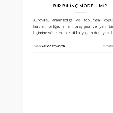
BIR BILINÇ MODELI MI?
Auroville, anlamsızlığa ve toplumsal kopu
kurulan; birliğe, anlam arayışına ve yeni b
biçimine yönelen kolektif bir yaşam deneyimidi
Yazar
Melisa Kayabaşı
Temmuz