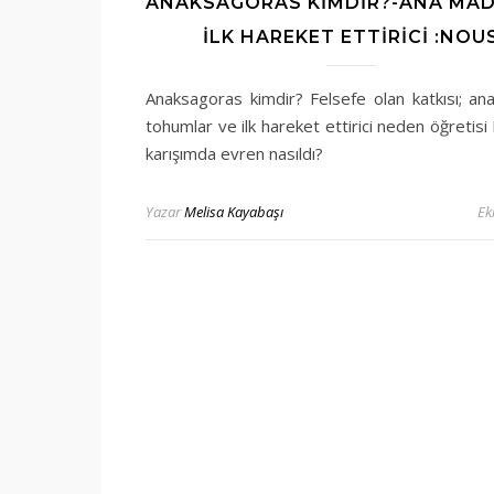
ANAKSAGORAS KIMDIR?-ANA MAD
İLK HAREKET ETTIRICI :NOU
Anaksagoras kimdir? Felsefe olan katkısı; a
tohumlar ve ilk hareket ettirici neden öğretisi 
karışımda evren nasıldı?
Yazar
Melisa Kayabaşı
Ek