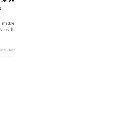
DE VE
S
na madde
Nous. İlk
im 6, 2020